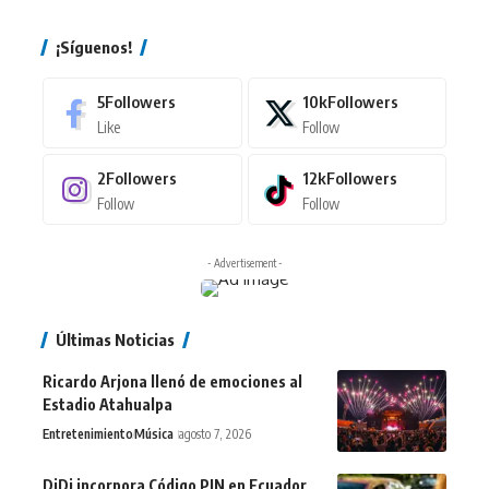
¡Síguenos!
5
Followers
10k
Followers
Like
Follow
2
Followers
12k
Followers
Follow
Follow
- Advertisement -
Últimas Noticias
Ricardo Arjona llenó de emociones al
Estadio Atahualpa
Entretenimiento
Música
agosto 7, 2026
DiDi incorpora Código PIN en Ecuador