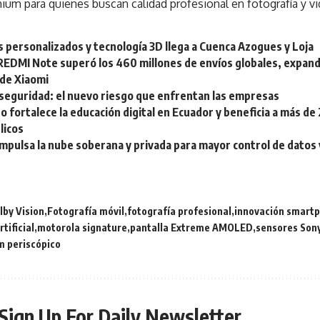
ium para quienes buscan calidad profesional en fotografía y vi
 personalizados y tecnología 3D llega a Cuenca Azogues y Loja
REDMI Note superó los 460 millones de envíos globales, expandi
de Xiaomi
rseguridad: el nuevo riesgo que enfrentan las empresas
 fortalece la educación digital en Ecuador y beneficia a más d
licos
mpulsa la nube soberana y privada para mayor control de datos 
lby Vision
Fotografía móvil
fotografía profesional
innovación smart
rtificial
motorola signature
pantalla Extreme AMOLED
sensores Son
m periscópico
Sign Up For Daily Newsletter