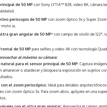
rincipal de 50 MP
con Sony LYTIA™ 828, video 8K, cámara le
lidated.
tivo periscopio de 50 MP
con zoom óptico 3x y Super Zoom 
 moto ai.
ltra gran angular de 50 MP²
con campo de visión de 122°, 
frontal de 50 MP
para selfies y video 4K con tecnología Quad 
provechar al máximo su cámara:
z natural para el sensor principal de 50 MP:
Captura imágenes
n amanecer o atardecer y bloquea la exposición en sujetos con
ultados.
 con el zoom periscópico:
Ideal para detalles arquitectónicos
es con zoom óptico 3x. Para zoom altos, apóyate en una super
tos.
aisajes con el ultra gran angular:
Aprovecha el campo ampli