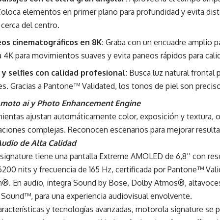
Coloca elementos en primer plano para profundidad y evita dis
cerca del centro.
eos cinematográficos en 8K:
Graba con un encuadre amplio par
a 4K para movimientos suaves y evita paneos rápidos para calid
y selfies con calidad profesional:
Busca luz natural frontal 
es. Gracias a Pantone™ Validated, los tonos de piel son preciso
 moto ai y Photo Enhancement Engine
mientas ajustan automáticamente color, exposición y textura, 
raciones complejas. Reconocen escenarios para mejorar resulta
Audio de Alta Calidad
 signature tiene una pantalla Extreme AMOLED de 6,8’’ con re
 6200 nits y frecuencia de 165 Hz, certificada por Pantone™ Va
n®. En audio, integra Sound by Bose, Dolby Atmos®, altavoces
Sound™, para una experiencia audiovisual envolvente.
aracterísticas y tecnologías avanzadas, motorola signature se