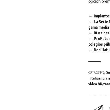
opción prem
Implantes
La Serie 
gama media 
IA y cibe
ProFuturo
colegios púb
Red Hat i
TAGGED:
Do
inteligencia a
video 8K
zoo