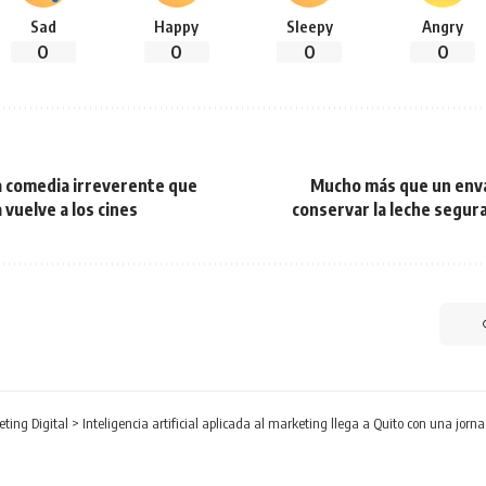
Sad
Happy
Sleepy
Angry
0
0
0
0
la comedia irreverente que
Mucho más que un envas
vuelve a los cines
conservar la leche segur
ting Digital
>
Inteligencia artificial aplicada al marketing llega a Quito con una jorn