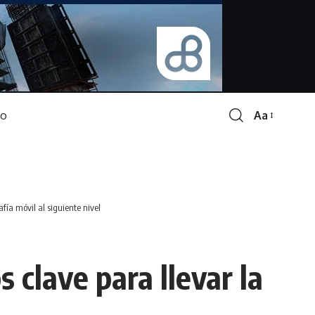
Aa
Font
Resizer
afía móvil al siguiente nivel
 clave para llevar la