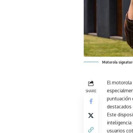
Motorola signature
El motorola 
especialmen
SHARE
puntuación 
destacados 
Este dispos
inteligencia
usuarios co