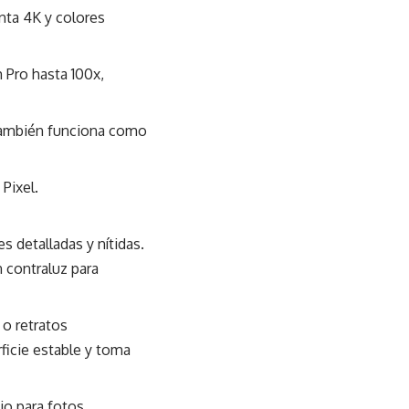
nta 4K y colores
Pro hasta 100x,
también funciona como
Pixel.
 detalladas y nítidas.
 contraluz para
 o retratos
ficie estable y toma
o para fotos