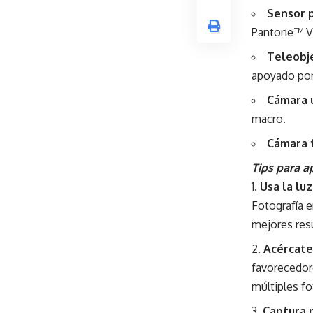
Sensor p
Pantone™ Va
Teleobje
apoyado por
Cámara u
macro.
Cámara 
Tips para a
Usa la lu
Fotografía e
mejores res
Acércate
favorecedor
múltiples fo
Captura p