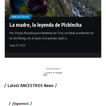
ANCESTROS
La madre, la leyenda de Pichincha
Por Dorys Rueda para Notimercio Tras un fatal accidente en
la vía Alóag, en el que una pareja cayó a…
mayo 25, 2026
- Advertisement -
Latest ANCESTROS News
¡Síguenos!