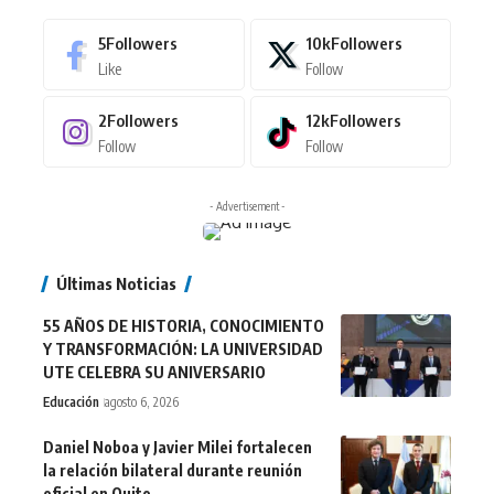
5
Followers
10k
Followers
Like
Follow
2
Followers
12k
Followers
Follow
Follow
- Advertisement -
Últimas Noticias
55 AÑOS DE HISTORIA, CONOCIMIENTO
Y TRANSFORMACIÓN: LA UNIVERSIDAD
UTE CELEBRA SU ANIVERSARIO
Educación
agosto 6, 2026
Daniel Noboa y Javier Milei fortalecen
la relación bilateral durante reunión
oficial en Quito