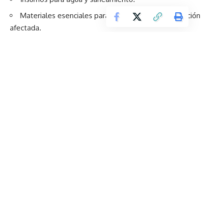
Materiales esenciales para la atención de la población
afectada.
La organización informó además que un segundo envío
partirá desde su centro mundial de suministros en
Copenhague y, entre ambos cargamentos, permitirá
atender a más de
100.000 personas
.
UNICEF solicita 52 millones de dólares para atender la
emergencia
Para responder a las necesidades inmediatas derivadas de
los terremotos, UNICEF estima que se requieren
52
millones de dólares
adicionales.
Hasta el momento, la organización ha movilizado alrededor
de
3,5 millones de dólares
de sus fondos de emergencia
para iniciar el despliegue de personal y suministros, pero
advierte que será necesario contar con financiamiento
internacional para mantener y ampliar la asistencia
humanitaria en las próximas semanas.