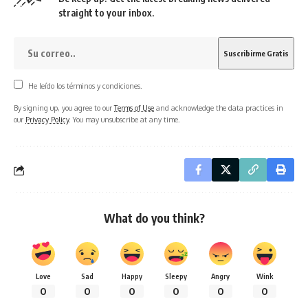
straight to your inbox.
He leído los términos y condiciones.
By signing up, you agree to our
Terms of Use
and acknowledge the data practices in
our
Privacy Policy
. You may unsubscribe at any time.
What do you think?
Love
Sad
Happy
Sleepy
Angry
Wink
0
0
0
0
0
0