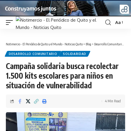
Aa
Font
Resizer
Notimercio - El Periódico de Quito y el Mundo - Noticias Quito
>
Blog
>
Desarrollo Comunitario
>
Cam
DESARROLLO COMUNITARIO
SOLIDARIDAD
Campaña solidaria busca recolectar
1.500 kits escolares para niños en
situación de vulnerabilidad
4 Min Read