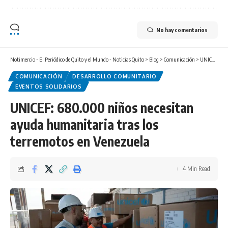
No hay comentarios
Notimercio - El Periódico de Quito y el Mundo - Noticias Quito
>
Blog
>
Comunicación
>
UNICEF: 680.000 niños necesitan ayuda humanitaria tras los terremotos en Venezuela
COMUNICACIÓN
DESARROLLO COMUNITARIO
EVENTOS SOLIDARIOS
UNICEF: 680.000 niños necesitan
ayuda humanitaria tras los
terremotos en Venezuela
4 Min Read