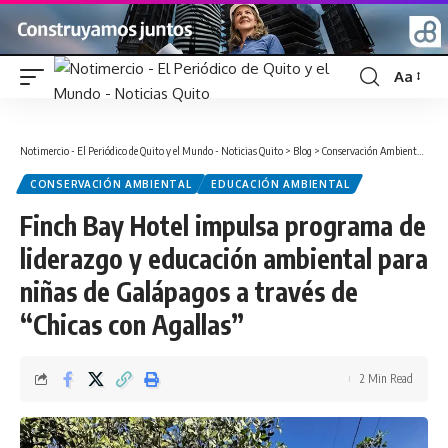
Aa
Font
Resizer
Notimercio - El Periódico de Quito y el Mundo - Noticias Quito
>
Blog
>
Conservación Ambiental
>
Fin
CONSERVACIÓN AMBIENTAL
EDUCACIÓN AMBIENTAL
Finch Bay Hotel impulsa programa de
liderazgo y educación ambiental para
niñas de Galápagos a través de
“Chicas con Agallas”
2 Min Read