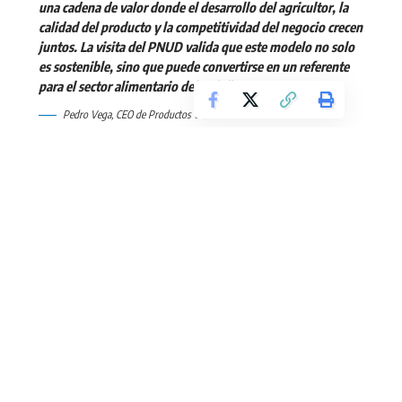
una cadena de valor donde el desarrollo del agricultor, la
calidad del producto y la competitividad del negocio crecen
juntos. La visita del PNUD valida que este modelo no solo
es sostenible, sino que puede convertirse en un referente
para el sector alimentario del país.”
Pedro Vega, CEO de Productos Olé.
En un contexto donde el 78% de los consumidores
globales está dispuesto a pagar más por productos
elaborados bajo prácticas responsables, según Ingredion,
Productos Olé ha construido un modelo agrícola propio que
hoy impacta a más de 200 familias productoras y ha evitado
el uso de alrededor de 25 TM de fertilizantes, mediante la
incorporación progresiva de abono orgánico y prácticas
regenerativas que han logrado incorporar al menos 37 TM
de carbono al suelo.
Para el representante del Proyecto FARM, los modelos
como ‘Del Campo al Campo’ “evidencian cómo el sector
privado puede generar impacto sostenible real cuando