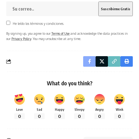
He leído los términos y condiciones.
By signing up, you agree to our
Terms of Use
and acknowledge the data practices in
our
Privacy Policy
. You may unsubscribe at any time.
What do you think?
Love
Sad
Happy
Sleepy
Angry
Wink
0
0
0
0
0
0