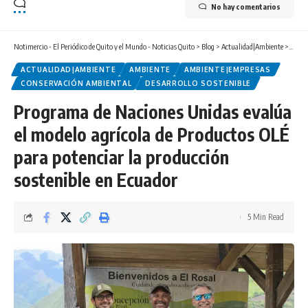
No hay comentarios
Notimercio - El Periódico de Quito y el Mundo - Noticias Quito
>
Blog
>
Actualidad|Ambiente
>
Progr
ACTUALIDAD|AMBIENTE
AMBIENTE
AMBIENTE|EMPRESAS
CONSERVACIÓN AMBIENTAL
DESARROLLO SOSTENIBLE
Programa de Naciones Unidas evalúa
el modelo agrícola de Productos OLÉ
para potenciar la producción
sostenible en Ecuador
5 Min Read