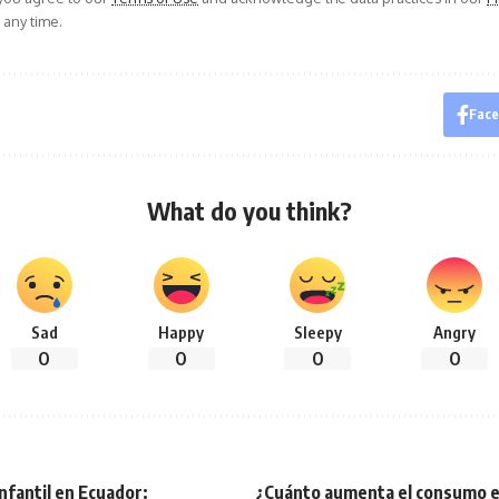
 any time.
Fac
What do you think?
Sad
Happy
Sleepy
Angry
0
0
0
0
nfantil en Ecuador:
¿Cuánto aumenta el consumo e