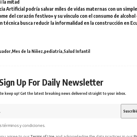
i la mitad
cia Artificial podría salvar miles de vidas maternas con un sim
ome del corazón festivo» y su vínculo con el consumo de alcohol
 técnica busca reducir la informalidad en la construcción en E
uador
Mes de la Niñez
pediatría
Salud Infantil
Sign Up For Daily Newsletter
Be keep up! Get the latest breaking news delivered straight to your inbox.
s términos y condiciones.
 you agree to our
Terms of Use
and acknowledge the data practices in our
Pr