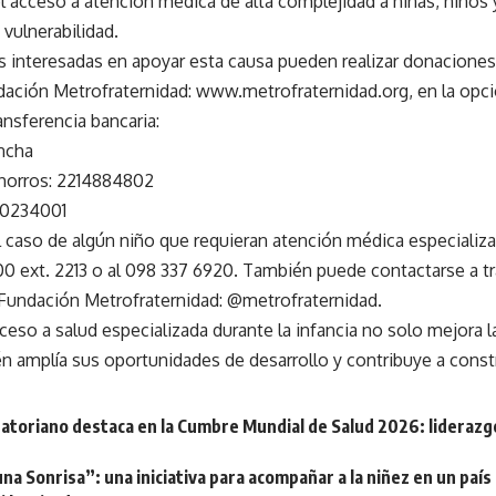
el acceso a atención médica de alta complejidad a niñas, niños
 vulnerabilidad.
 interesadas en apoyar esta causa pueden realizar donaciones 
ación Metrofraternidad: www.metrofraternidad.org, en la opci
nsferencia bancaria:
ncha
horros: 2214884802
50234001
l caso de algún niño que requieran atención médica especiali
00 ext. 2213 o al 098 337 6920. También puede contactarse a tr
 Fundación Metrofraternidad: @metrofraternidad.
ceso a salud especializada durante la infancia no solo mejora l
n amplía sus oportunidades de desarrollo y contribuye a constr
atoriano destaca en la Cumbre Mundial de Salud 2026: liderazg
na Sonrisa”: una iniciativa para acompañar a la niñez en un paí