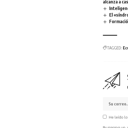
alcanza a cas
Inteligen
El «síndr
Formación
TAGGED:
Ec
He leído lo
By signing up,