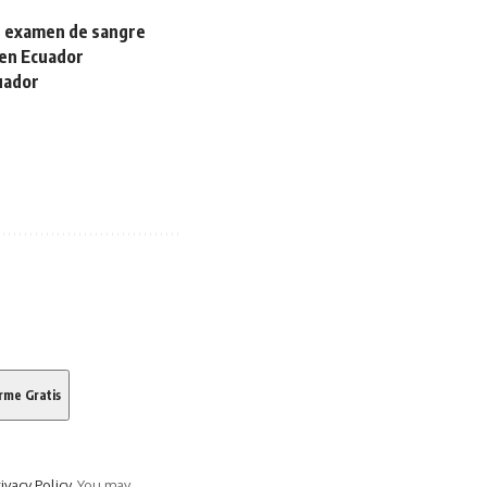
ple examen de sangre
 en Ecuador
cuador
ivacy Policy
. You may