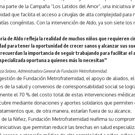
a parte de la Campaña “Los Latidos del Amor”, una iniciativa 
idad que facilita el acceso a cirugías de alta complejidad para
tías congénitas. Con la intervención de Aldo, ya son siete los
ria de Aldo refleja la realidad de muchos niños que requieren ci
dad para tener la oportunidad de crecer sanos y alcanzar sus s
recuerdan la importancia de seguir trabajando para facilitar el 
specializada oportuna a quienes más lo necesitan”
icia Solano, Administradora General de Fundación Metrofraternidad.
 gestión de Fundación Metrofraternidad, el apoyo de aliados, el
s de la salud y convenios de corresponsabilidad social se logra
ente el 70 % del costo total de estas intervenciones médicas
 cubre mediante donaciones y aportes solidarios que permiten
atamientos que, de otra manera, estarían fuera de su alcance.
 de la Niñez, Fundación Metrofraternidad reafirma su comprom
niciativas que permitan reducir las brechas en salud especializad