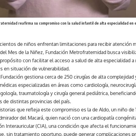
ternidad reafirma su compromiso con la salud infantil de alta especialidad en 
cientos de niños enfrentan limitaciones para recibir atención 
del Mes de la Niñez, Fundación Metrofraternidad busca visibiliz
 propósito con facilitar el acceso a salud de alta especialidad a
 en situación de vulnerabilidad.
 Fundación gestiona cerca de 250 cirugías de alta complejidad
édicas especializadas en áreas como cardiología, neurocirugía
ngología, traumatología y cirugía general pediátrica, benefician
 de distintas provincias del país.
istorias que refleja este compromiso es la de Aldo, un niño de
 admirador del Macará, quien nació con una cardiopatía congén
 Interauricular (CIA), una condición que afecta el funcionami
e, sin tratamiento oportuno, puede generar complicaciones pro