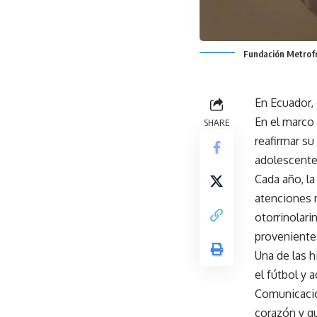
Fundación Metrofra
En Ecuador, 
En el marco 
SHARE
reafirmar su
adolescentes
Cada año, la
atenciones m
otorrinolari
provenientes
Una de las h
el fútbol y
Comunicación
corazón y qu