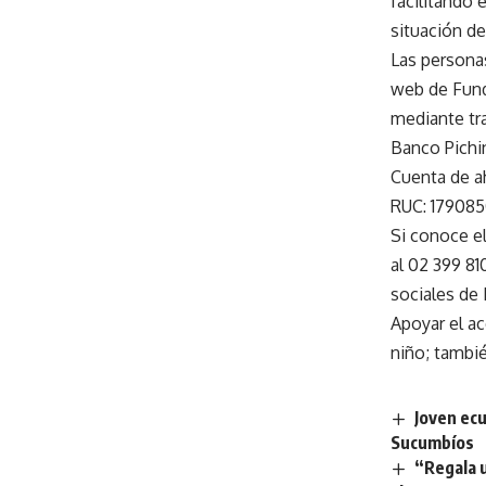
facilitando 
situación de
Las personas
web de Fund
mediante tra
Banco Pichi
Cuenta de a
RUC: 17908
Si conoce e
al 02 399 81
sociales de
Apoyar el ac
niño; tambié
Joven ecu
Sucumbíos
“Regala u