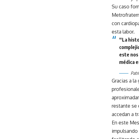
Su caso form
Metrofratern
con cardiopa
esta labor.
“La histo
compleji
este nos 
médica e
Patr
Gracias a la
profesionale
aproximadam
restante se
accedan a tr
En este Mes
impulsando i