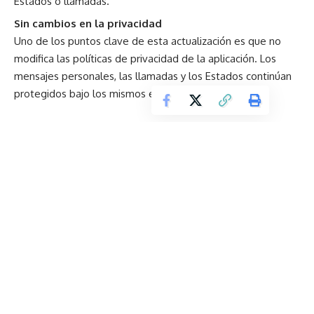
Estados o llamadas.
Sin cambios en la privacidad
Uno de los puntos clave de esta actualización es que no
modifica las políticas de privacidad de la aplicación. Los
mensajes personales, las llamadas y los Estados continúan
protegidos bajo los mismos estándares de seguridad.
Fundación Metrofraternidad y CLS impulsan acceso a
cirugías pediátricas en comunidades vulnerables de Ecuador
‘Michael’: la película sobre Michael Jackson llega a
Ecuador con una experiencia única para fans
Infraestructura crítica: Recomendaciones para gestionar
la demanda energética de la IA
Stellantis impulsa la movilidad híbrida en Ecuador con el
FIAT 600 y el nuevo Jeep Avenger
El torque gana protagonismo entre los conductores de la
Sierra Centro: la clave para un mejor desempeño en carretera