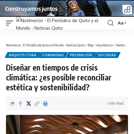
Aa
Font
Resizer
Notimercio - El Periódico de Quito y el Mundo - Noticias Quito
>
Blog
>
Arquitectura
>
Diseñar en tiempos de crisis climática: ¿es posible reconciliar estética y sostenibilidad?
ARQUITECTURA
COMUNIDAD
PREVENCIÓN
SOCIEDAD
Diseñar en tiempos de crisis
climática: ¿es posible reconciliar
estética y sostenibilidad?
5 Min Read