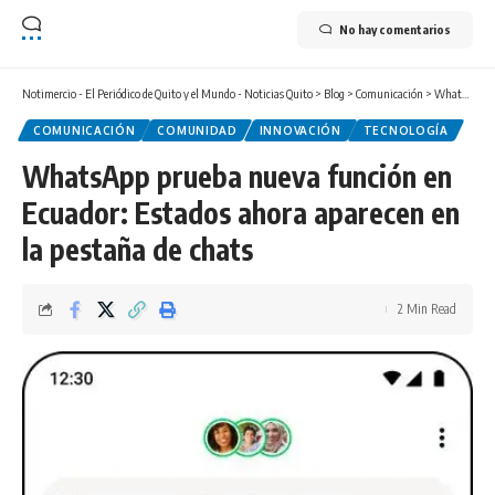
No hay comentarios
Notimercio - El Periódico de Quito y el Mundo - Noticias Quito
>
Blog
>
Comunicación
>
WhatsApp prueba nueva función en Ecuador: Estados ahora aparecen en la pestaña de chats
COMUNICACIÓN
COMUNIDAD
INNOVACIÓN
TECNOLOGÍA
WhatsApp prueba nueva función en
Ecuador: Estados ahora aparecen en
la pestaña de chats
2 Min Read