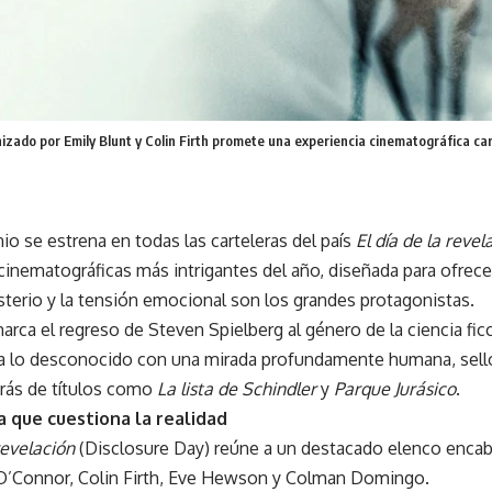
onizado por Emily Blunt y Colin Firth promete una experiencia cinematográfica ca
unio se estrena en todas las carteleras del país
El día de la revel
inematográficas más intrigantes del año, diseñada para ofrece
terio y la tensión emocional son los grandes protagonistas.
marca el regreso de Steven Spielberg al género de la ciencia fic
 lo desconocido con una mirada profundamente humana, sello 
trás de títulos como
La lista de Schindler
y
Parque Jurásico
.
a que cuestiona la realidad
 revelación
(Disclosure Day) reúne a un destacado elenco enca
 O’Connor, Colin Firth, Eve Hewson y Colman Domingo.