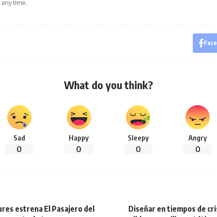
 any time.
Fac
What do you think?
Sad
Happy
Sleepy
Angry
0
0
0
0
res estrena El Pasajero del
Diseñar en tiempos de cris