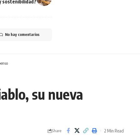
y sostenibilidad?
No hay comentarios
penso
iablo, su nueva
2 Min Read
Share