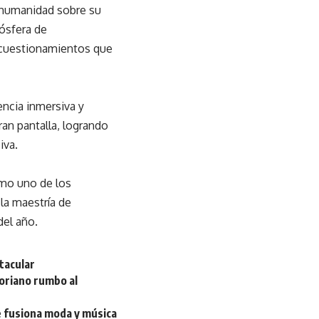
a humanidad sobre su
mósfera de
y cuestionamientos que
encia inmersiva y
ran pantalla, logrando
iva.
omo uno de los
la maestría de
del año.
tacular
oriano rumbo al
e fusiona moda y música