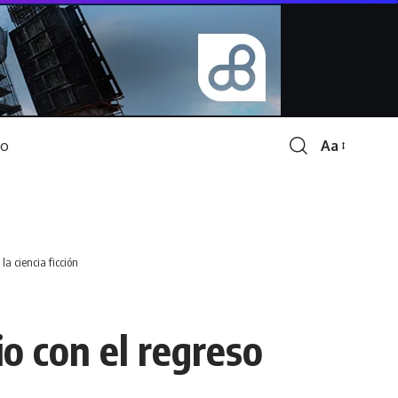
Aa
Font
Resizer
la ciencia ficción
nio con el regreso