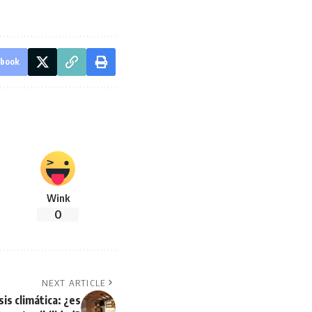
ebook
Wink
0
NEXT ARTICLE
is climática: ¿es