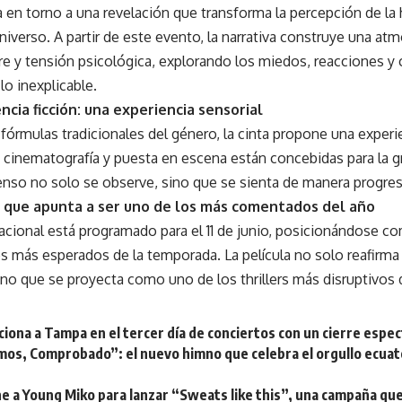
a en torno a una revelación que transforma la percepción de l
universo. A partir de este evento, la narrativa construye una at
re y tensión psicológica, explorando los miedos, reacciones 
lo inexplicable.
ncia ficción: una experiencia sensorial
 fórmulas tradicionales del género, la cinta propone una experi
u cinematografía y puesta en escena están concebidas para la g
enso no solo se observe, sino que se sienta de manera progres
 que apunta a ser uno de los más comentados del año
acional está programado para el 11 de junio, posicionándose c
 más esperados de la temporada. La película no solo reafirma 
ino que se proyecta como uno de los thrillers más disruptivos 
ona a Tampa en el tercer día de conciertos con un cierre espec
mos, Comprobado”: el nuevo himno que celebra el orgullo ecuat
ne a Young Miko para lanzar “Sweats like this”, una campaña qu