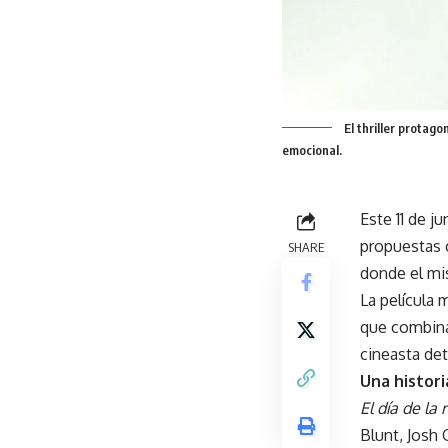
El thriller protag
emocional.
Este 11 de j
propuestas c
SHARE
donde el mis
La película 
que combina
cineasta de
Una histori
El día de la
Blunt, Josh