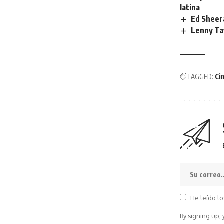
latina
Ed Sheer
Lenny Tav
TAGGED:
Ci
He leído lo
By signing up,