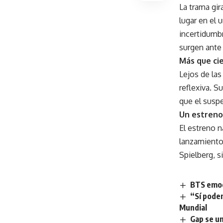
La trama gir
lugar en el 
incertidumb
surgen ante 
Más que cie
Lejos de las
reflexiva. S
que el susp
Un estreno
El estreno n
lanzamientos
Spielberg, s
BTS emoci
“Sí pode
Mundial
Gap se u