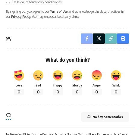
He leído los términos y condiciones.
By signing up, you agree to our
Terms of Use
and acknowledge the data practices in
our
Privacy Policy
. You may unsubscribe at any time.
What do you think?
Love
Sad
Happy
Sleepy
Angry
Wink
0
0
0
0
0
0
No hay comentarios
Notimercio - El Periódico de Quito y el Mundo - Noticias Quito
>
Blog
>
Empresas
>
Llega Game Town: el parque que fusiona tecnología y adrenalina para transformar la forma de juego