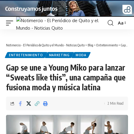
Aa
Font
Resizer
Notimercio - El Periódico de Quito y el Mundo - Noticias Quito
>
Blog
>
Entretenimiento
>
Gap se une a Young Miko para lanzar “Sweats like this”, una campaña que fusiona moda y música latina
ENTRETENIMIENTO
MARKETING
MODA
Gap se une a Young Miko para lanzar
“Sweats like this”, una campaña que
fusiona moda y música latina
2 Min Read