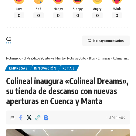
Love
Sad
Happy
Sleepy
Angry
Wink
0
0
0
0
0
0
No hay comentarios
Notimercio - El Periódico de Quito y el Mundo - Noticias Quito
>
Blog
>
Empresas
>
Colineal inaugura «Colineal Dreams», su tienda de descanso con nuevas aperturas en Cuenca y Manta
EMPRESAS
INNOVACIÓN
RETAIL
Colineal inaugura «Colineal Dreams»,
su tienda de descanso con nuevas
aperturas en Cuenca y Manta
3 Min Read