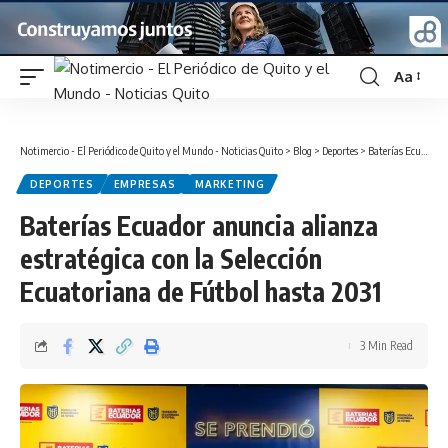
Aa
Font
Resizer
Notimercio - El Periódico de Quito y el Mundo - Noticias Quito
>
Blog
>
Deportes
>
Baterías Ecuador anuncia alianza estratégica con la Selección Ecuatoriana de Fútbol hasta 2031
DEPORTES
EMPRESAS
MARKETING
Baterías Ecuador anuncia alianza
estratégica con la Selección
Ecuatoriana de Fútbol hasta 2031
3 Min Read