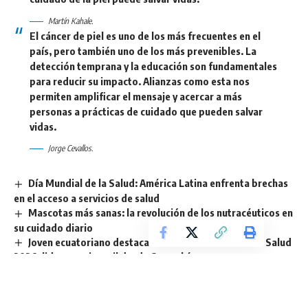
Martín Kahale.
El cáncer de piel es uno de los más frecuentes en el
país, pero también uno de los más prevenibles. La
detección temprana y la educación son fundamentales
para reducir su impacto. Alianzas como esta nos
permiten amplificar el mensaje y acercar a más
personas a prácticas de cuidado que pueden salvar
vidas.
Jorge Cevallos.
Día Mundial de la Salud: América Latina enfrenta brechas
en el acceso a servicios de salud
Mascotas más sanas: la revolución de los nutracéuticos en
su cuidado diario
Joven ecuatoriano destaca en la Cumbre Mundial de Salud
2026: liderazgo juvenil desde Sucumbíos
El profundo impacto de las enfermedades Neurológicas
en la autonomía de las mujeres en Ecuador
SolarTeam impulsa el uso de energía solar en el sistema