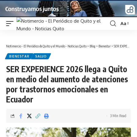
Aa
Font
Resizer
Notimercio - El Periódico de Quito y el Mundo - Noticias Quito
>
Blog
>
Bienestar
>
SER EXPERIENCE 2026 llega a Quito en medio del aumento de atenciones por trastornos emocionales en Ecuador
BIENESTAR
SALUD
SER EXPERIENCE 2026 llega a Quito
en medio del aumento de atenciones
por trastornos emocionales en
Ecuador
3 Min Read