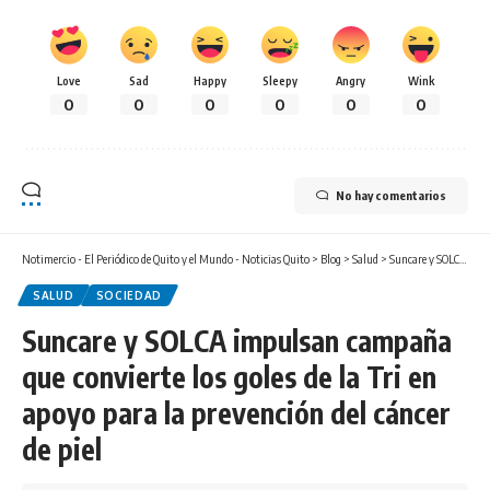
Love
Sad
Happy
Sleepy
Angry
Wink
0
0
0
0
0
0
No hay comentarios
Notimercio - El Periódico de Quito y el Mundo - Noticias Quito
>
Blog
>
Salud
>
Suncare y SOLCA impulsan campaña que convierte los goles de la Tri en apoyo para la prevención del cáncer de piel
SALUD
SOCIEDAD
Suncare y SOLCA impulsan campaña
que convierte los goles de la Tri en
apoyo para la prevención del cáncer
de piel