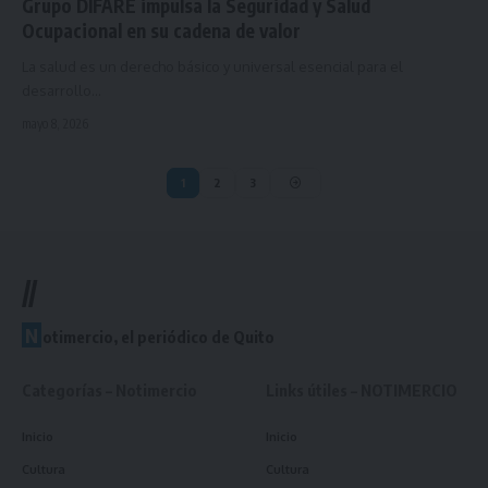
Grupo DIFARE impulsa la Seguridad y Salud
Ocupacional en su cadena de valor
La salud es un derecho básico y universal esencial para el
desarrollo…
mayo 8, 2026
1
2
3
//
N
otimercio, el periódico de Quito
Categorías – Notimercio
Links útiles – NOTIMERCIO
Inicio
Inicio
Cultura
Cultura