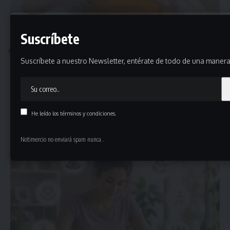
Suscríbete
SALUD
Suscríbete a nuestro Newsletter, entérate de todo de una manera 
Deficiencia de vitamina D afecta a 7 de cada 10
ecuatorianos y aumenta riesgos para la salud ósea e
inmunológica
La vitamina D, conocida como la “vitamina del sol”, cumple un
He leído los términos y condiciones.
papel…
mayo 8, 2026
Notimercio no enviará spam nunca..