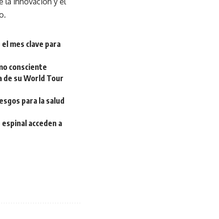
e la innovación y el
o.
 el mes clave para
umo consciente
a de su World Tour
esgos para la salud
 espinal acceden a