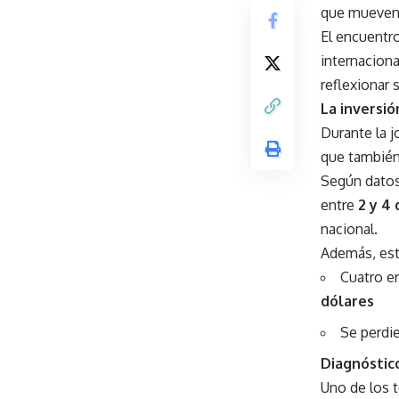
que mueven 
El encuentro
internacion
reflexionar 
La inversi
Durante la j
que también
Según datos
entre
2 y 4
nacional.
Además, est
Cuatro e
dólares
Se perdi
Diagnóstic
Uno de los 