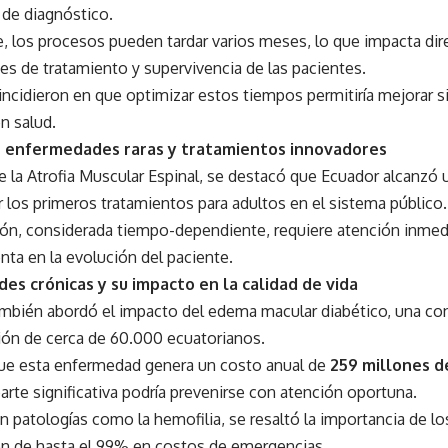
 de diagnóstico.
, los procesos pueden tardar varios meses, lo que impacta dir
s de tratamiento y supervivencia de las pacientes.
ncidieron en que optimizar estos tiempos permitiría mejorar s
n salud.
 enfermedades raras y tratamientos innovadores
e la Atrofia Muscular Espinal, se destacó que Ecuador alcanzó 
los primeros tratamientos para adultos en el sistema público.
ión, considerada tiempo-dependiente, requiere atención inmedi
ta en la evolución del paciente.
s crónicas y su impacto en la calidad de vida
ambién abordó el impacto del edema macular diabético, una co
sión de cerca de 60.000 ecuatorianos.
ue esta enfermedad genera un costo anual de
259 millones d
arte significativa podría prevenirse con atención oportuna.
 patologías como la hemofilia, se resaltó la importancia de l
n de hasta el 99% en costos de emergencias