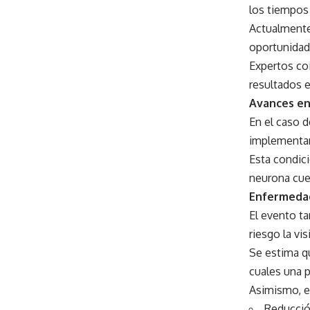
los tiempos
Actualmente
oportunidade
Expertos coi
resultados e
Avances en
En el caso d
implementar 
Esta condic
neurona cuen
Enfermedade
El evento t
riesgo la vi
Se estima q
cuales una p
Asimismo, en
Reducció