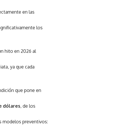
ectamente en las
ignificativamente los
un hito en 2026 al
ata, ya que cada
ndición que pone en
e dólares
, de los
os modelos preventivos: