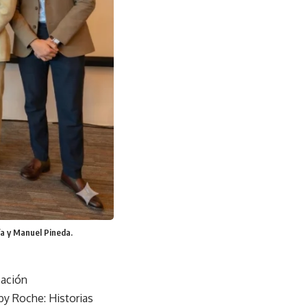
ía y Manuel Pineda.
sación
by Roche: Historias