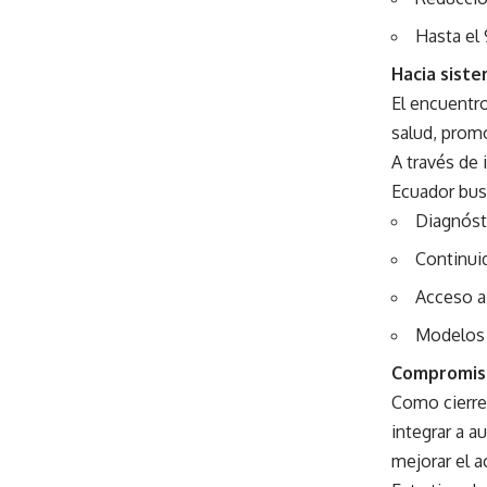
Hasta el
Hacia sist
El encuentro
salud, prom
A través de
Ecuador bus
Diagnóst
Continui
Acceso a
Modelos 
Compromiso
Como cierre,
integrar a a
mejorar el a