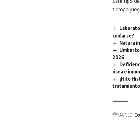
Este tipo de
tiempo juega
Laborator
cuidarse?
Natura i
Umberto 
2026
Deficienc
ósea e inmu
¡Hito His
tratamiento 
TAGGED:
Ec