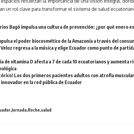
 espacios refuerzan la importancia de una visión integral, dond
n un rol clave para transformar el sistema de salud ecuatorian
ios Bagó impulsa una cultura de prevención: ¿por qué enero es
mpulsa el poder biocosmético de la Amazonía a través del cons
Veloz regresa a la música y elige Ecuador como punto de partid
ia de vitamina D afecta a 7 de cada 10 ecuatorianos y aumenta ri
nológica
tórico! Los dos primeros pacientes adultos con atrofia muscular
innovador en la red pública de Ecuador
uador
Jornada
Roche
salud