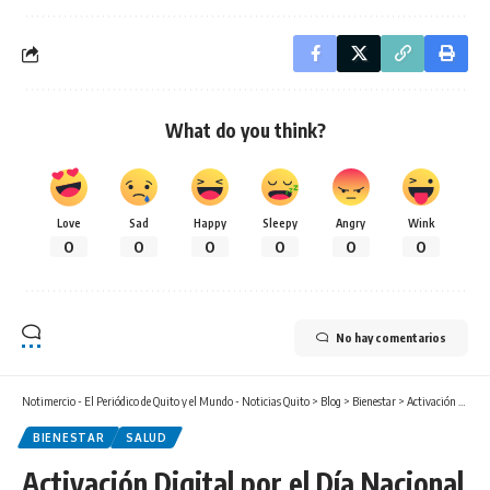
What do you think?
Love
Sad
Happy
Sleepy
Angry
Wink
0
0
0
0
0
0
No hay comentarios
Notimercio - El Periódico de Quito y el Mundo - Noticias Quito
>
Blog
>
Bienestar
>
Activación Digital por el Día Nacional de la Lucha contra la Desnutrición Crónica Infantil
BIENESTAR
SALUD
Activación Digital por el Día Nacional