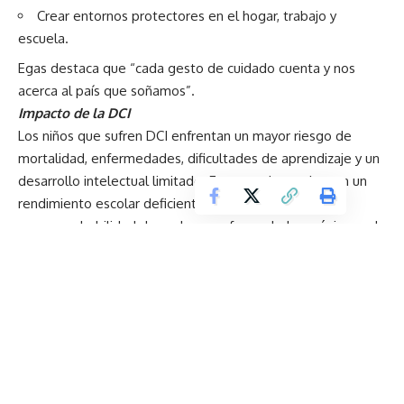
Crear entornos protectores en el hogar, trabajo y
escuela.
Egas destaca que “cada gesto de cuidado cuenta y nos
acerca al país que soñamos”.
Impacto de la DCI
Los niños que sufren DCI enfrentan un mayor riesgo de
mortalidad, enfermedades, dificultades de aprendizaje y un
desarrollo intelectual limitado. Esto puede resultar en un
rendimiento escolar deficiente y, a largo plazo, en una
mayor probabilidad de padecer enfermedades crónicas y de
tener ingresos bajos en la edad adulta. Además, las
mujeres que sufrieron desnutrición en su infancia tienen más
probabilidades de tener bebés con retraso en el
crecimiento intrauterino, perpetuando así el ciclo de
pobreza y desigualdad.
La desnutrición genera un costo total de
2,600 millones
de dólares al año
en Ecuador, considerando sus efectos