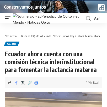
Aa
Font
Resizer
Notimercio - El Periódico de Quito y el Mundo - Noticias Quito
>
Blog
>
Salud
>
Ecuador ahora cuenta con una comisión técnica interinstitucional para fomentar la lactancia materna
SALUD
Ecuador ahora cuenta con una
comisión técnica interinstitucional
para fomentar la lactancia materna
4 Min Read