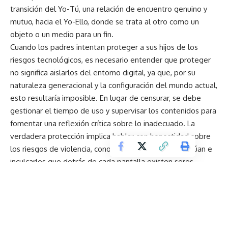
transición del Yo-Tú, una relación de encuentro genuino y
mutuo, hacia el Yo-Ello, donde se trata al otro como un
objeto o un medio para un fin.
Cuando los padres intentan proteger a sus hijos de los
riesgos tecnológicos, es necesario entender que proteger
no significa aislarlos del entorno digital, ya que, por su
naturaleza generacional y la configuración del mundo actual,
esto resultaría imposible. En lugar de censurar, se debe
gestionar el tiempo de uso y supervisar los contenidos para
fomentar una reflexión crítica sobre lo inadecuado. La
verdadera protección implica hablar con honestidad sobre
los riesgos de violencia, conocer con quiénes interactúan e
inculcarles que detrás de cada pantalla existen seres
humanos. En esas interacciones debe imperar una ética del
cuidado del otro, entendiendo que no todo está permitido
ni debe ser admitido como válido. Al final, la mejor
salvaguarda es el acompañamiento constante que un padre
puede brindar a sus hijos en el desarrollo de su vida digital.