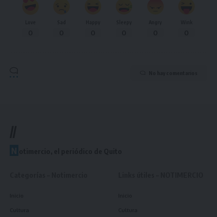
Love
Sad
Happy
Sleepy
Angry
Wink
0
0
0
0
0
0
No hay comentarios
//
N
otimercio, el periódico de Quito
Categorías – Notimercio
Links útiles – NOTIMERCIO
Inicio
Inicio
Cultura
Cultura