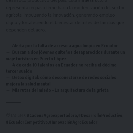
desarrollo productivo del país. Esta infraestructura
representa un paso firme hacia la modernización del sector
agrícola, impulsando la innovación, generando empleo
digno y fortaleciendo el bienestar de miles de familias que
dependen del agro.
Alerta por la falta de acceso a agua limpia en Ecuador
Buscan a dos jóvenes quiteños desaparecidos durante un
viaje turístico en Puerto López
4 de cada 10 talentos en Ecuador no recibe el décimo
tercer sueldo
Detox digital: cómo desconectarse de redes sociales
mejora la salud mental
Mis rutas del miedo – La arquitectura de la grieta
TAGGED:
#CadenaAgroexportadora
#DesarrolloProductivo
#EcuadorCompetitivo
#InnovaciónAgroEcuador