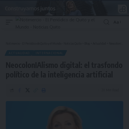
Aa
Font
Resizer
Notimercio - El Periódico de Quito y el Mundo - Noticias Quito
>
Blog
>
Actualidad
>
NeocolonIAlismo digital: el trasfondo político de la inteligencia artificial
ACTUALIDAD
INTERNACIONAL
NeocolonIAlismo digital: el trasfondo
político de la inteligencia artificial
20 Min Read