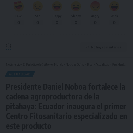
Love
Sad
Happy
Sleepy
Angry
Wink
0
0
0
0
0
0
No hay comentarios
Notimercio - El Periódico de Quito y el Mundo - Noticias Quito
>
Blog
>
Actualidad
>
Presidente Daniel Noboa fortalece la cadena agroproductora de la pitahaya: Ecuador inaugura el primer Centro Fitosanitario especializado en este producto
ACTUALIDAD
Presidente Daniel Noboa fortalece la
cadena agroproductora de la
pitahaya: Ecuador inaugura el primer
Centro Fitosanitario especializado en
este producto