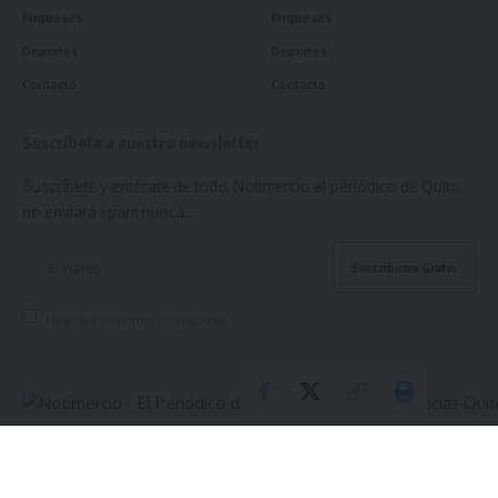
Empresas
Empresas
Deportes
Deportes
Contacto
Contacto
Suscríbete a nuestro newsletter
Suscríbete y entérate de todo, Notimercio el periódico de Quito,
no enviará spam nunca..
He leído los términos y condiciones.
© 2025 Notimercio el periódico de Quito. All Rights Reserved.