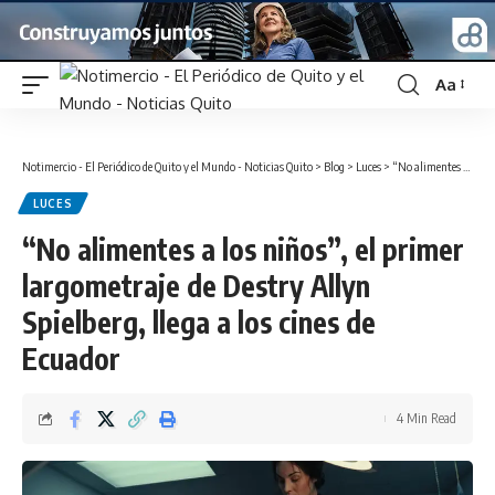
Aa
Font
Resizer
Notimercio - El Periódico de Quito y el Mundo - Noticias Quito
>
Blog
>
Luces
>
“No alimentes a los niños”, el primer largometraje de Destry Allyn Spielberg, llega a los cines de Ecuador
LUCES
“No alimentes a los niños”, el primer
largometraje de Destry Allyn
Spielberg, llega a los cines de
Ecuador
4 Min Read