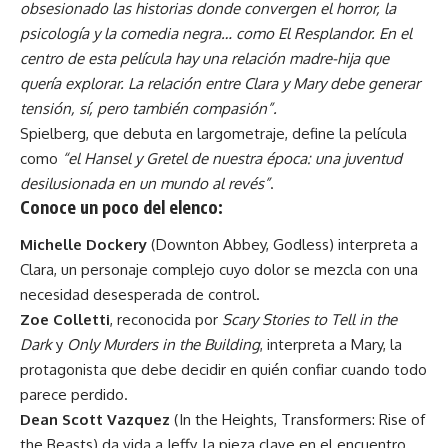
obsesionado las historias donde convergen el horror, la
psicología y la comedia negra… como El Resplandor. En el
centro de esta película hay una relación madre-hija que
quería explorar. La relación entre Clara y Mary debe generar
tensión, sí, pero también compasión”.
Spielberg, que debuta en largometraje, define la película
como
“el Hansel y Gretel de nuestra época: una juventud
desilusionada en un mundo al revés”
.
Conoce un poco del elenco
:
Michelle Dockery
(Downton Abbey, Godless) interpreta a
Clara, un personaje complejo cuyo dolor se mezcla con una
necesidad desesperada de control.
Zoe Colletti
, reconocida por
Scary Stories to Tell in the
Dark
y
Only Murders in the Building
, interpreta a Mary, la
protagonista que debe decidir en quién confiar cuando todo
parece perdido.
Dean Scott Vazquez
(In the Heights, Transformers: Rise of
the Beasts) da vida a Jeffy, la pieza clave en el encuentro