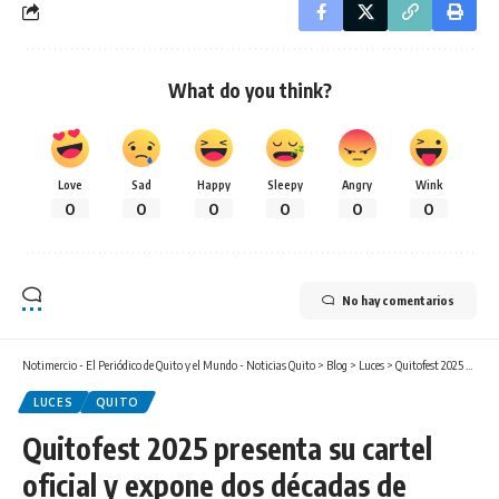
What do you think?
Love
Sad
Happy
Sleepy
Angry
Wink
0
0
0
0
0
0
No hay comentarios
Notimercio - El Periódico de Quito y el Mundo - Noticias Quito
>
Blog
>
Luces
>
Quitofest 2025 presenta su cartel oficial y expone dos décadas de historia en el Museo de la Ciudad
LUCES
QUITO
Quitofest 2025 presenta su cartel
oficial y expone dos décadas de