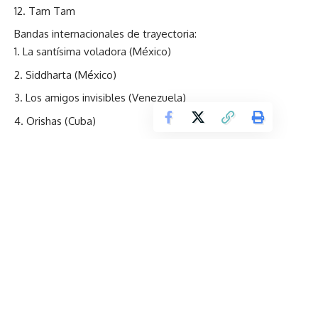
Tam Tam
Bandas internacionales de trayectoria:
La santísima voladora (México)
Siddharta (México)
Los amigos invisibles (Venezuela)
Orishas (Cuba)
Mr. Kilombo (España)
Nervosa (Brasil)
2 minutos (Argentina)
Bersuite Vergarabat (Argentina)
Horcas (Argentina)
A.N.I.M.A.L (Argentina)
N.O.F.E (Colombia)
Nicolás y los fumadores (Colombia)