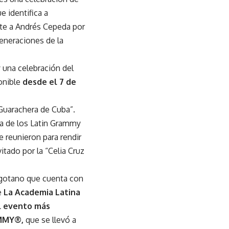
e identifica a
te a Andrés Cepeda por
generaciones de la
 una celebración del
onible
desde el 7 de
“Guarachera de Cuba”.
a de los Latin Grammy
e reunieron para rendir
tado por la “Celia Cruz
ogotano que cuenta con
e
La Academia Latina
el evento más
AMMY®,
que se llevó a