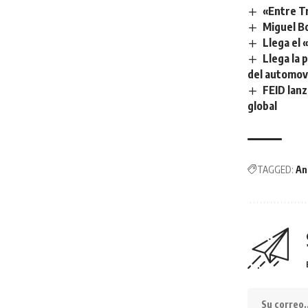
«Entre Tr
Miguel B
Llega el
Llega la 
del automovi
FEID lan
global
TAGGED:
An