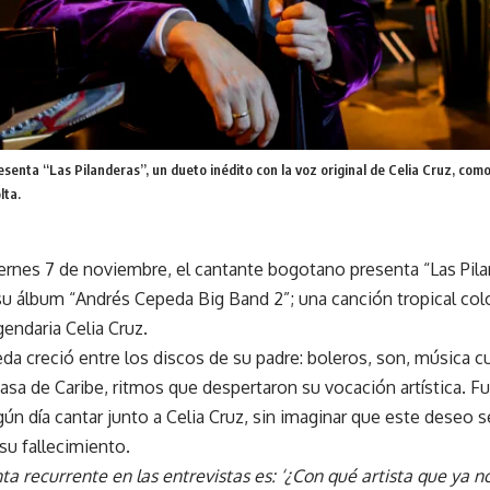
enta “Las Pilanderas”, un dueto inédito con la voz original de Celia Cruz, com
lta.
ernes 7 de noviembre, el cantante bogotano presenta “Las Pilan
su álbum “Andrés Cepeda Big Band 2”; una canción tropical col
gendaria Celia Cruz.
da creció entre los discos de su padre: boleros, son, música 
casa de Caribe, ritmos que despertaron su vocación artística. Fu
ún día cantar junto a Celia Cruz, sin imaginar que este deseo s
su fallecimiento.
a recurrente en las entrevistas es: ‘¿Con qué artista que ya no