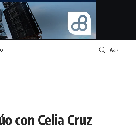
Aa
Font
Resizer
o con Celia Cruz