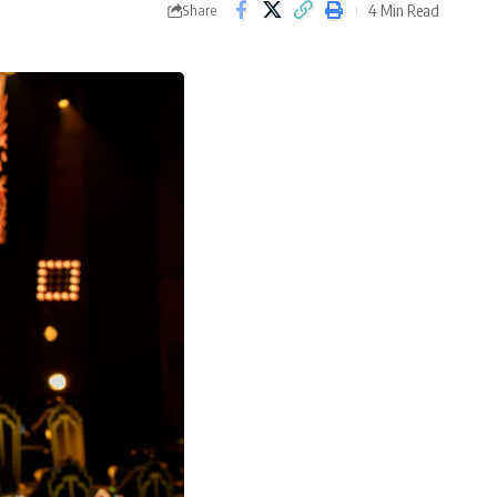
4 Min Read
Share