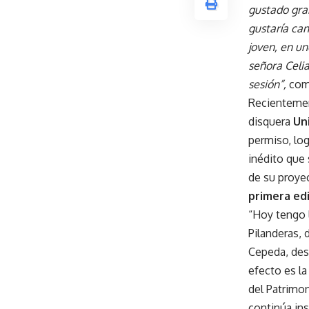
gustado gra
gustaría ca
joven, en un
señora Celia
sesión”,
com
Recientemen
disquera
Un
permiso, log
inédito que
de su proye
primera edi
“Hoy tengo 
Pilanderas, 
Cepeda, dest
efecto es la
del Patrimo
continúa ins