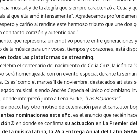
ncia musical y de la alegría que siempre caracterizó a Celia y qu
aís al que ella amó intensamente”. Agradecemos profundamen
respeto y cariño al rendirle este hermoso tributo que une dos 
a con tanto corazón y autenticidad.”
iento, que representa un emotivo puente entre generaciones y
o de la música para unir voces, tiempos y corazones, está disp
en todas las plataformas de streaming.
celebra el centenario del nacimiento de Celia Cruz, la icónica 
ivo será homenajeada con un evento especial durante la seman
. Es así como el martes 11 de noviembre, destacados artistas s
 legado musical, siendo Andrés Cepeda el único colombiano invi
, donde interpretó junto a Lena Burke,
“Las Pilanderas”.
uera poco, hay otro motivo de celebración para el cantautor b
tantes nominaciones este año,
es el anuncio que recién hac
ación®
en donde se confirma
su actuación en La Premier d
 de la música latina, la 26.a Entrega Anual del Latin GR