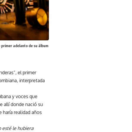
o primer adelanto de su álbum
deras”, el primer
ombiana, interpretada
cubana y voces que
e allí donde nació su
e haría realidad años
 esté le hubiera