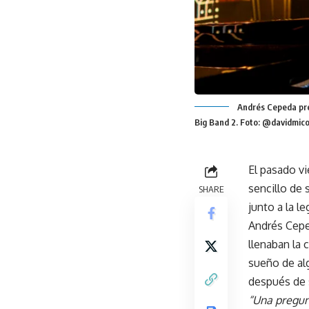
Andrés Cepeda pres
Big Band 2. Foto: @davidmico
El pasado vi
sencillo de 
SHARE
junto a la le
Andrés Cepe
llenaban la 
sueño de alg
después de 
“Una pregunt