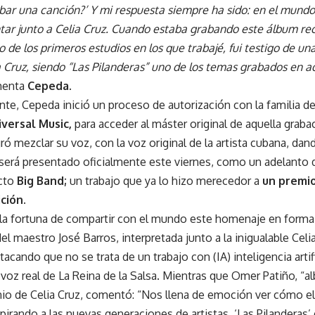
bar una canción?’ Y mi respuesta siempre ha sido: en el mundo
ntar junto a Celia Cruz. Cuando estaba grabando este álbum re
o de los primeros estudios en los que trabajé, fui testigo de un
 Cruz, siendo “Las Pilanderas” uno de los temas grabados en a
enta
Cepeda.
te, Cepeda inició un proceso de autorización con la familia d
iversal Music,
para acceder al máster original de aquella graba
ró mezclar su voz, con la voz original de la artista cubana, dan
 será presentado oficialmente este viernes, como un adelant
cto
Big Band;
un trabajo que ya lo hizo merecedor a
un premio
ción.
la fortuna de compartir con el mundo este homenaje en forma 
del maestro José Barros, interpretada junto a la inigualable Celi
acando que no se trata de un trabajo con (IA) inteligencia artif
 voz real de La Reina de la Salsa. Mientras que Omer Patiño, “a
nio de Celia Cruz, comentó: “Nos llena de emoción ver cómo el
pirando a las nuevas generaciones de artistas. ‘Las Pilanderas’