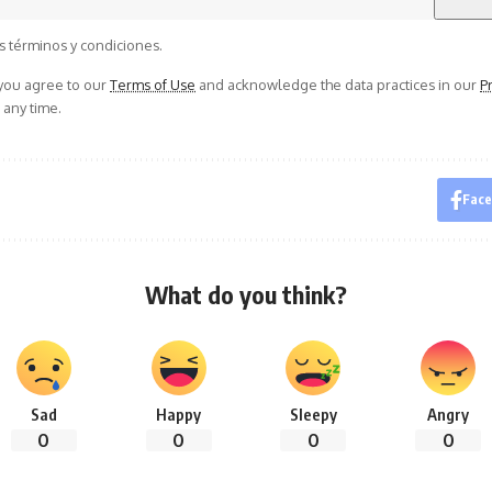
s términos y condiciones.
 you agree to our
Terms of Use
and acknowledge the data practices in our
Pr
 any time.
Fac
What do you think?
Sad
Happy
Sleepy
Angry
0
0
0
0