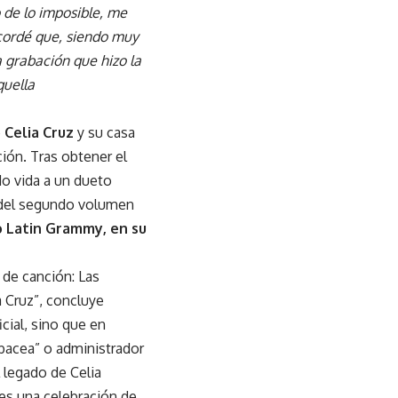
 de lo imposible, me
cordé que, siendo muy
a grabación que hizo la
quella
e
Celia Cruz
y su casa
ción. Tras obtener el
do vida a un dueto
o del segundo volumen
 Latin Grammy, en su
de canción: Las
a Cruz”, concluye
icial, sino que en
lbacea” o administrador
 legado de Celia
 es una celebración de