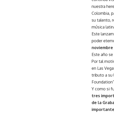
nuestra here
Colombia, p
su talento, 
música latin
Este lanzam
poder etern
noviembre 
Este año se 
Por tal mot
en Las Vegas
tributo a su
Foundation”
Y como si f
tres impor
de la Grab
importante