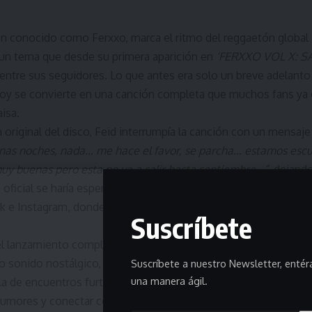
én conocido como Ferxxo, marca el ritmo del reggaetón global
 un tema que desde su primera aparición en
‘FERXXO VOL X: 
 entre sus seguidores. Lo que antes era solo un breve adelant
hoy se convierte en una canción completa que muchos fans ya 
aisa.
n original del disco, Feid interrumpía la canción con un mensaje 
enas noches, nada… me hace el favor, se parcha… estamos es
uy buenas pero esta no va a salir hasta septiembre…”
, dejando
oficial se haría esperar. El gesto generó una ola de anticipació
 e Instagram, donde miles de seguidores compartieron fragme
Suscríbete
el lanzamiento completo de “RU MOR”, Feid entrega una pieza 
ico sonido nostálgico, que remite directamente al ADN de sus 
Suscríbete a nuestro Newsletter, enté
una manera ágil.
la de encuentros furtivos, noches intensas, autos veloces y un
rumores y conectar con alguien que parece estar cada vez más 