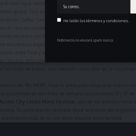
 qué Feid sigue siendo uno de los artistas más influyentes del 
streno global, Feid presentó “RU MOR” por primera vez en
Arge
lemáticas
Coffee Parties
. Sin más promoción que una simple in
He leído los términos y condiciones.
les de fans se reunieron para compartir con el artista en estos
rtido en una tradición única dentro del universo Ferxxo.
Notimercio no enviará spam nunca..
 ser encuentros improvisados, las
Coffee Parties
se viven como 
nexión entre Feid y sus seguidores trasciende la música. Son 
n cercanía, emoción y autenticidad, consolidando al artista n
 las listas de éxitos, sino también como líder de un movimien
amiento de “RU MOR”, Feid se alista para conquistar nuevos es
se presentará en dos fines de semana consecutivos (5 y 12 de 
Austin City Limits Music Festival
, uno de los eventos music
nidos. Su participación promete llevar la energía del reggaetó
n una muestra más de su creciente impacto internacional.