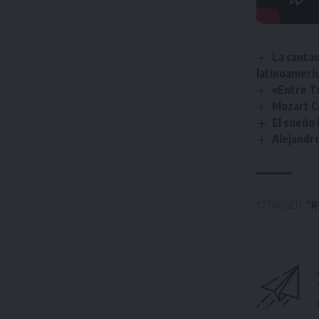
La cantau
latinoameri
«Entre Tr
Mozart C
El sueño
Alejandr
TAGGED:
“R