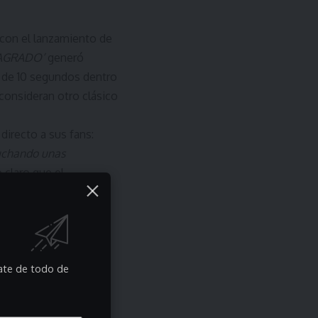
 con el lanzamiento de
SAGRADO’
generó
o de 10 segundos dentro
consideran otro clásico
directo a sus fans:
cuchando unas
 claro que el
n en redes sociales
ntos y teorías sobre
cargada de su
primeros álbumes. La
rate de todo de
 deseo ardiente por
lejos. Es una muestra