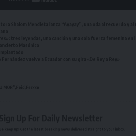
tora Shalom Mendieta lanza “Ayayay”, una oda al recuerdo y al
cano
es»: tres leyendas, una canción y una sola fuerza femenina en 
oncierto Masónico
 implantado
o Fernández vuelve a Ecuador con su gira «De Rey a Rey»
U MOR”
Feid
Ferxxo
Sign Up For Daily Newsletter
Be keep up! Get the latest breaking news delivered straight to your inbox.