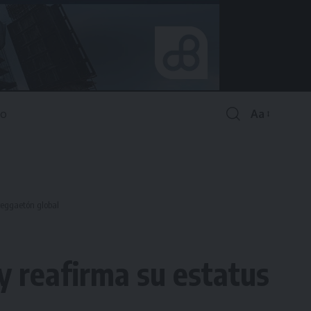
Aa
Font
Resizer
reggaetón global
y reafirma su estatus