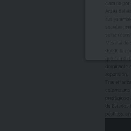
clara de por
Antes del e
sus ya emb
sociales, mi
se han conve
Más allá de
donde la co
que combina
dominante en
expansión.
Tras el lanz
colombiano 
prestigioso
de Estados U
públicos, e