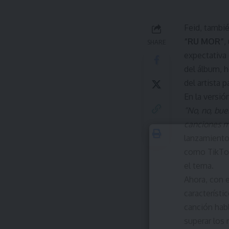
Feid, tambi
“RU MOR”
,
SHARE
expectativa
del álbum, 
del artista p
En la versió
“No, no, bu
canciones m
lanzamiento 
como TikTok
el tema.
Ahora, con 
característ
canción hab
superar los 