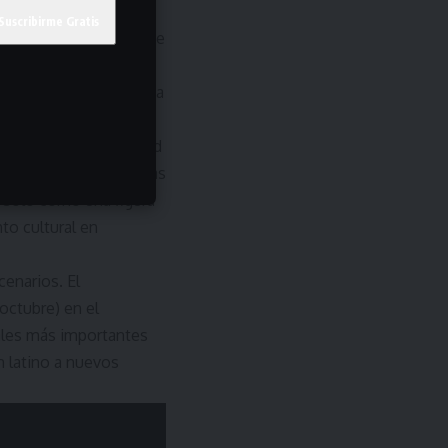
reggaetón actual.
ntina y Chile
, durante
vitación en redes
 eventos íntimos que ya
rituales de comunidad
celebraciones matutinas
o solo como una figura
to cultural en
cenarios. El
octubre) en el
ales más importantes
n latino a nuevos