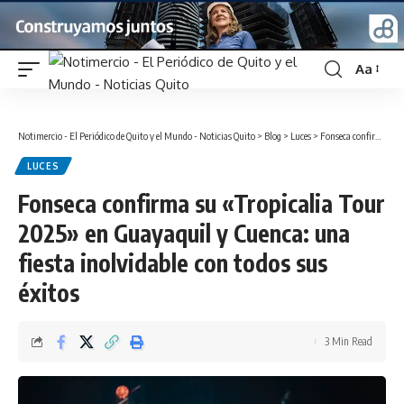
Aa
Font
Resizer
Notimercio - El Periódico de Quito y el Mundo - Noticias Quito
>
Blog
>
Luces
>
Fonseca confirma su «Tropicalia Tour 2025» en Guayaquil y Cuenca: una fiesta inolvidable con todos sus éxitos
LUCES
Fonseca confirma su «Tropicalia Tour
2025» en Guayaquil y Cuenca: una
fiesta inolvidable con todos sus
éxitos
3 Min Read