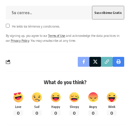
He leído los términos y condiciones.
By signing up, you agree to our
Terms of Use
and acknowledge the data practices in
our
Privacy Policy
. You may unsubscribe at any time.
What do you think?
Love
Sad
Happy
Sleepy
Angry
Wink
0
0
0
0
0
0