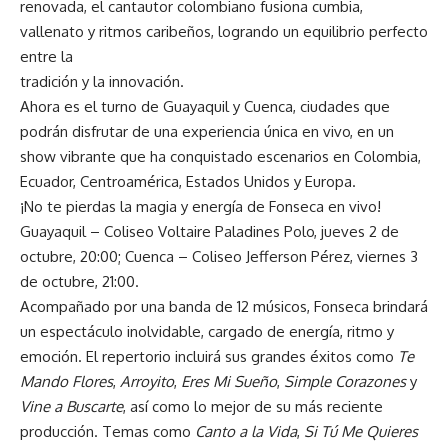
renovada, el cantautor colombiano fusiona cumbia,
vallenato y ritmos caribeños, logrando un equilibrio perfecto
entre la
tradición y la innovación.
Ahora es el turno de Guayaquil y Cuenca, ciudades que
podrán disfrutar de una experiencia única en vivo, en un
show vibrante que ha conquistado escenarios en Colombia,
Ecuador, Centroamérica, Estados Unidos y Europa.
¡No te pierdas la magia y energía de Fonseca en vivo!
Guayaquil – Coliseo Voltaire Paladines Polo, jueves 2 de
octubre, 20:00; Cuenca – Coliseo Jefferson Pérez, viernes 3
de octubre, 21:00.
Acompañado por una banda de 12 músicos, Fonseca brindará
un espectáculo inolvidable, cargado de energía, ritmo y
emoción. El repertorio incluirá sus grandes éxitos como
Te
Mando Flores
,
Arroyito
,
Eres Mi Sueño
,
Simple Corazones
y
Vine a Buscarte
, así como lo mejor de su más reciente
producción. Temas como
Canto a la Vida
,
Si Tú Me Quieres