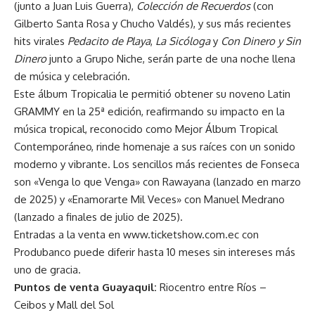
(junto a Juan Luis Guerra),
Colección de Recuerdos
(con
Gilberto Santa Rosa y Chucho Valdés), y sus más recientes
hits virales
Pedacito de Playa
,
La Sicóloga
y
Con Dinero y Sin
Dinero
junto a Grupo Niche, serán parte de una noche llena
de música y celebración.
Este álbum Tropicalia le permitió obtener su noveno Latin
GRAMMY en la 25ª edición, reafirmando su impacto en la
música tropical, reconocido como Mejor Álbum Tropical
Contemporáneo, rinde homenaje a sus raíces con un sonido
moderno y vibrante. Los sencillos más recientes de Fonseca
son «Venga lo que Venga» con Rawayana (lanzado en marzo
de 2025) y «Enamorarte Mil Veces» con Manuel Medrano
(lanzado a finales de julio de 2025).
Entradas a la venta en
www.ticketshow.com.ec
con
Produbanco puede diferir hasta 10 meses sin intereses más
uno de gracia.
Puntos de venta Guayaquil:
Riocentro entre Ríos –
Ceibos y Mall del Sol