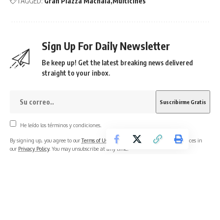
TAGGED:
Gran Piazza Machala
Multicines
Sign Up For Daily Newsletter
Be keep up! Get the latest breaking news delivered
straight to your inbox.
He leído los términos y condiciones.
By signing up, you agree to our
Terms of Use
and acknowledge the data practices in
our
Privacy Policy
. You may unsubscribe at any time.
What do you think?