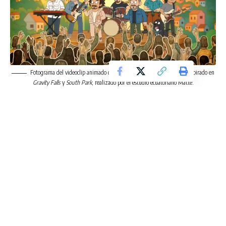
Fotograma del videoclip animado de “Ya no quiero morir de amor”, inspirado en
Gravity Falls
y
South Park
, realizado por el estudio ecuatoriano Matte.
La colaboración con Bacilos surgió tras un reencuentro
casual en un show en Cuenca. “Con Jorge Villamizar y André
Lopes encontramos una conexión musical muy natural. Su
aporte dio a la canción una energía fresca, con mucha ironía
y ritmo”, cuenta el cantautor.
“Ya no quiero morir de amor” es además un anticipo del
nuevo álbum de Sacoto, actualmente en producción. Según
el artista, este trabajo traerá un sonido más orgánico y
latinoamericano, con influencias del pop de los años 70 y de
la música tropical. “Siento que estoy empezando de nuevo,
como el ave fénix. Este es un renacer artístico”, afirma.