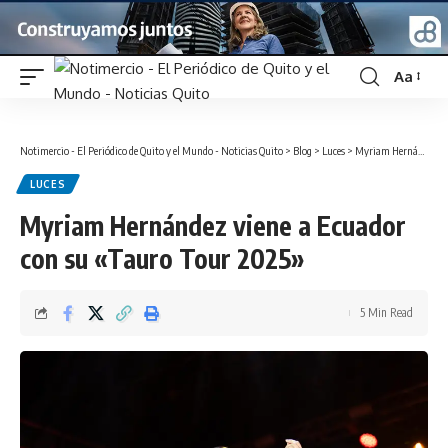
Aa
Font
Resizer
Notimercio - El Periódico de Quito y el Mundo - Noticias Quito
>
Blog
>
Luces
>
Myriam Hernández viene a Ecuador con su «Tauro Tour 2025»
LUCES
Myriam Hernández viene a Ecuador
con su «Tauro Tour 2025»
5 Min Read