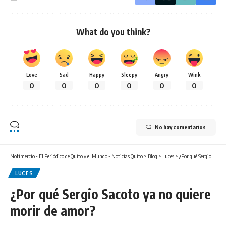
What do you think?
Love
Sad
Happy
Sleepy
Angry
Wink
0
0
0
0
0
0
No hay comentarios
Notimercio - El Periódico de Quito y el Mundo - Noticias Quito
>
Blog
>
Luces
>
¿Por qué Sergio Sacoto ya no quiere morir de amor?
LUCES
¿Por qué Sergio Sacoto ya no quiere
morir de amor?