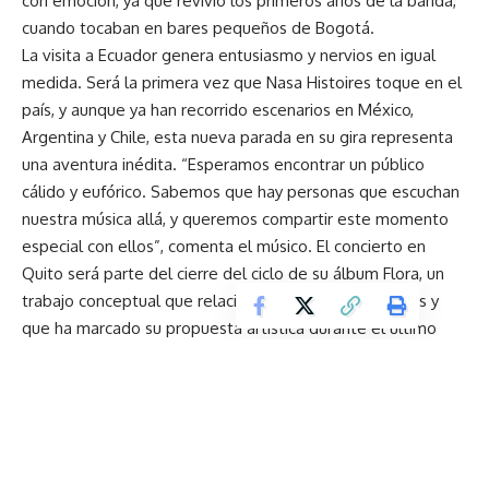
con emoción, ya que revivió los primeros años de la banda,
cuando tocaban en bares pequeños de Bogotá.
La visita a Ecuador genera entusiasmo y nervios en igual
medida. Será la primera vez que Nasa Histoires toque en el
país, y aunque ya han recorrido escenarios en México,
Argentina y Chile, esta nueva parada en su gira representa
una aventura inédita. “Esperamos encontrar un público
cálido y eufórico. Sabemos que hay personas que escuchan
nuestra música allá, y queremos compartir este momento
especial con ellos”, comenta el músico. El concierto en
Quito será parte del cierre del ciclo de su álbum Flora, un
trabajo conceptual que relaciona emociones con flores y
que ha marcado su propuesta artística durante el último
año.
La banda promete un show recargado de energía, pero
también promete reflexión, con canciones que invitan a
bailar y al mismo tiempo pensar. Sus letras tocan temas
como el duelo, el cambio, la nostalgia y el deseo de