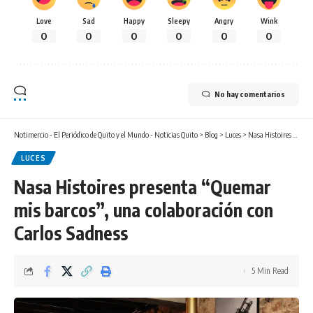
Love
Sad
Happy
Sleepy
Angry
Wink
0
0
0
0
0
0
No hay comentarios
Notimercio - El Periódico de Quito y el Mundo - Noticias Quito
>
Blog
>
Luces
>
Nasa Histoires presenta “Quemar mis barcos”, una colaboración con Carlos Sadness
LUCES
Nasa Histoires presenta “Quemar
mis barcos”, una colaboración con
Carlos Sadness
5 Min Read