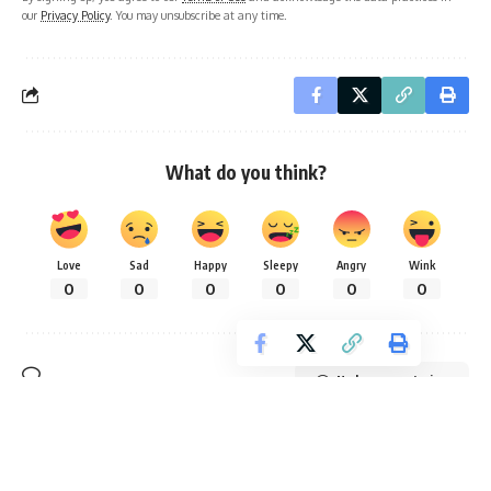
our
Privacy Policy
. You may unsubscribe at any time.
What do you think?
Love
Sad
Happy
Sleepy
Angry
Wink
0
0
0
0
0
0
No hay comentarios
Notimercio - El Periódico de Quito y el Mundo - Noticias Quito
>
Blog
>
Mascotas
>
¿Qué necesita un gato en casa?
MASCOTAS