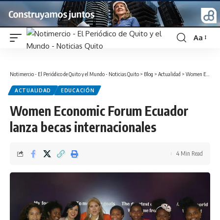
Aa
Font
Resizer
Notimercio - El Periódico de Quito y el Mundo - Noticias Quito
>
Blog
>
Actualidad
>
Women Economic Forum Ecuador lanza becas internacionales
ACTUALIDAD
EDUCACIÓN
Women Economic Forum Ecuador
lanza becas internacionales
4 Min Read