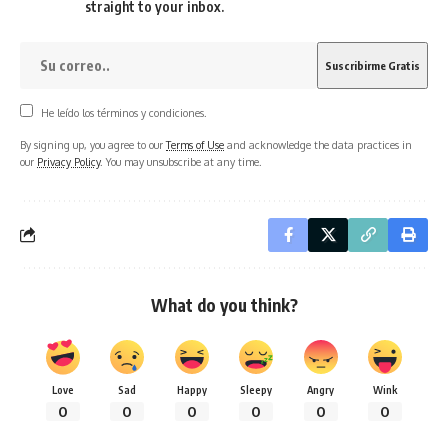
straight to your inbox.
He leído los términos y condiciones.
By signing up, you agree to our
Terms of Use
and acknowledge the data practices in
our
Privacy Policy
. You may unsubscribe at any time.
What do you think?
Love
Sad
Happy
Sleepy
Angry
Wink
0
0
0
0
0
0