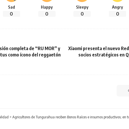
Sad
Happy
Sleepy
Angry
0
0
0
0
ersión completa de “RU MOR” y
Xiaomi presenta el nuevo Redm
atus como ícono del reggaetón
socios estratégicos en Q
alidad
>
Agricultores de Tungurahua reciben Bonos Raíces e insumos productivos; en t