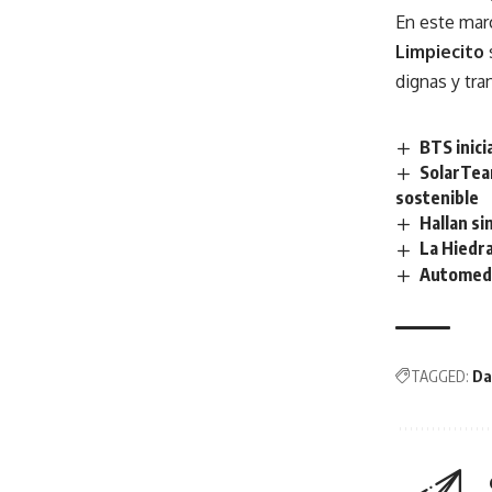
En este ma
Limpiecito
dignas y tra
BTS inici
SolarTeam
sostenible
Hallan si
La Hiedra
Automedi
TAGGED:
Da