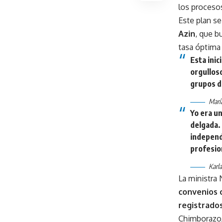
los proceso
Este plan se
Azin
, que b
tasa óptima
Esta inic
orgulloso
grupos d
Marí
Yo era u
delgada.
independ
profesio
Karla
La ministra
convenios 
registrado
Chimborazo,