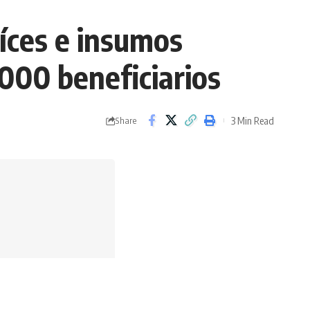
íces e insumos
.000 beneficiarios
3 Min Read
Share