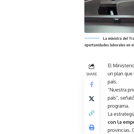
La ministra del Tr
oportunidades laborales en el
El Ministeri
un plan que
SHARE
país.
“Nuestra pri
país”, señal
programa.
La estrateg
con la emp
provincias. 