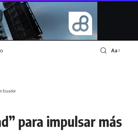
Aa
Font
Resizer
en Ecuador
ad” para impulsar más