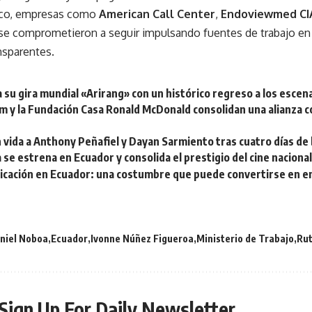
rco, empresas como
American Call Center
,
Endoviewmed CI
se comprometieron a seguir impulsando fuentes de trabajo en 
nsparentes.
a su gira mundial «Arirang» con un histórico regreso a los esce
 y la Fundación Casa Ronald McDonald consolidan una alianza co
n vida a Anthony Peñafiel y Dayan Sarmiento tras cuatro días d
 se estrena en Ecuador y consolida el prestigio del cine naciona
cación en Ecuador: una costumbre que puede convertirse en 
niel Noboa
Ecuador
Ivonne Núñez Figueroa
Ministerio de Trabajo
Rut
Sign Up For Daily Newsletter