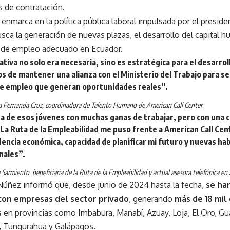
s de contratación.
 enmarca en la política pública laboral impulsada por el presid
usca la generación de nuevas plazas, el desarrollo del capital 
 de empleo adecuado en Ecuador.
iativa no solo era necesaria, sino es estratégica para el desarro
s de mantener una alianza con el Ministerio del Trabajo para ser
e empleo que generan oportunidades reales”.
a Fernanda Cruz, coordinadora de Talento Humano de American Call Center.
na de esos jóvenes con muchas ganas de trabajar, pero con una c
 La Ruta de la Empleabilidad me puso frente a American Call Ce
encia económica, capacidad de planificar mi futuro y nuevas hab
nales”.
 Sarmiento, beneficiaria de la Ruta de la Empleabilidad y actual asesora telefónica en
 Núñez informó que, desde junio de 2024 hasta la fecha,
se han
con empresas del sector privado
, generando
más de 18 mil
s
en provincias como Imbabura, Manabí, Azuay, Loja, El Oro, Gu
 Tungurahua y Galápagos.