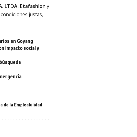
A. LTDA
,
Etafashion
y
condiciones justas,
narios en Goyang
n impacto social y
e búsqueda
l
emergencia
a de la Empleabilidad