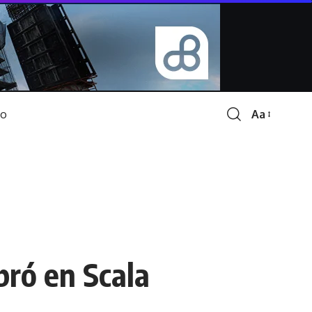
Aa
Font
Resizer
bró en Scala