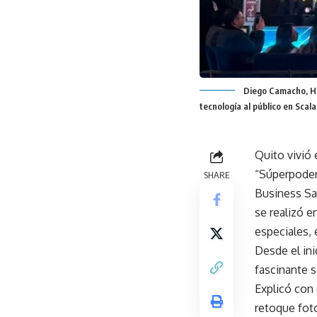
Diego Camacho, He
tecnología al público en Scal
Quito vivió 
“Súperpoder
SHARE
Business Sa
se realizó e
especiales, 
Desde el ini
fascinante s
Explicó con
retoque fot