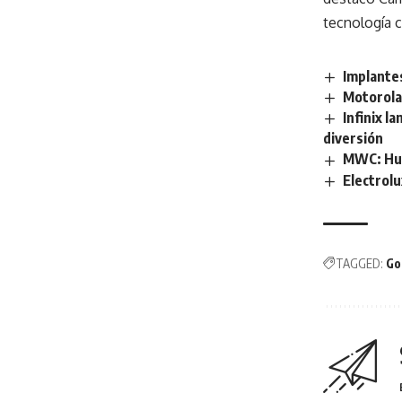
tecnología 
Implantes
Motorola
Infinix l
diversión
MWC: Hua
Electrolu
TAGGED:
Go