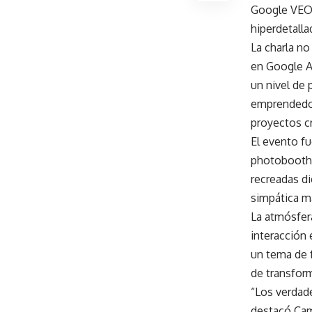
Google VEO,
hiperdetalla
La charla no
en Google A
un nivel de 
emprendedor
proyectos c
El evento f
photobooth 
recreadas d
simpática m
La atmósfer
interacción e
un tema de f
de transform
“Los verdade
destacó Cama