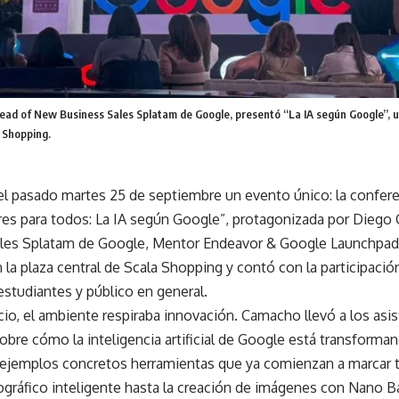
ad of New Business Sales Splatam de Google, presentó “La IA según Google”, un
a Shopping.
el pasado martes 25 de septiembre un evento único: la confere
es para todos: La IA según Google”, protagonizada por Dieg
les Splatam de Google, Mentor Endeavor & Google Launchpad
n la plaza central de Scala Shopping y contó con la participació
estudiantes y público en general.
cio, el ambiente respiraba innovación. Camacho llevó a los asi
obre cómo la inteligencia artificial de Google está transform
 ejemplos concretos herramientas que ya comienzan a marcar t
ográfico inteligente hasta la creación de imágenes con Nano 