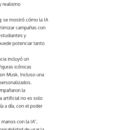
y realismo
g: se mostró cómo la IA
ptimizar campañas con
estudiantes y
puede potenciar tanto
cia incluyó un
iguras icónicas
lon Musk. Incluso una
personalizados.
ompañaron la
a artificial no es solo
a a día, con el poder
 manos con la IA”,
nsabilidad de usar la