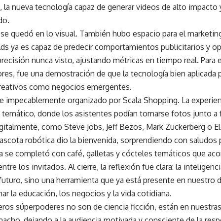
 la nueva tecnología capaz de generar videos de alto impacto 
do.
 se quedó en lo visual. También hubo espacio para el marketin
ds ya es capaz de predecir comportamientos publicitarios y o
precisión nunca visto, ajustando métricas en tiempo real. Para 
es, fue una demostración de que la tecnología bien aplicada 
reativos como negocios emergentes.
ue impecablemente organizado por Scala Shopping. La experien
temático, donde los asistentes podían tomarse fotos junto a f
igitalmente, como Steve Jobs, Jeff Bezos, Mark Zuckerberg o E
ascota robótica dio la bienvenida, sorprendiendo con saludos 
a se completó con café, galletas y cócteles temáticos que ac
ntre los invitados. Al cierre, la reflexión fue clara: la inteligenci
uturo, sino una herramienta que ya está presente en nuestro dí
ar la educación, los negocios y la vida cotidiana.
ros súperpoderes no son de ciencia ficción, están en nuestras
cho, dejando a la audiencia motivada y consciente de la respo