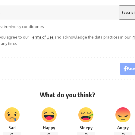
s términos y condiciones.
 you agree to our
Terms of Use
and acknowledge the data practices in our
Pr
 any time.
Fac
What do you think?
Sad
Happy
Sleepy
Angry
0
0
0
0