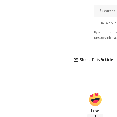
He leído lo
By signing up,
unsubscribe at
Share This Article
Love
1