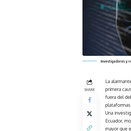
Investigadores y r
La alarmante
primera cau
SHARE
fuera del de
plataformas
Una investig
Ecuador, mo
mayor que el