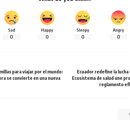
Sad
Happy
Sleepy
Angry
0
0
0
0
millas para viajar por el mundo:
Ecuador redefine la lucha 
ra se convierte en una nueva
Ecosistema de salud une pr
reglamento ef