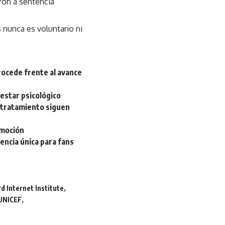
aron a sentencia
 nunca es voluntario ni
rocede frente al avance
estar psicológico
de tratamiento siguen
emoción
iencia única para fans
d Internet Institute
UNICEF