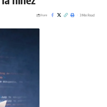
la niñez
3 Min Read
Share