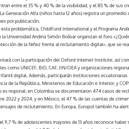
ntran entre el 35 % y 40 % de la visibilidad, y el 85 % de sus
La Generación Alfa (niños hasta 12 años) registra un promedio 
nes por publicación.
r esta problemática, ChildFund International y el Programa An
a Universidad Andina Simón Bolívar organizan el foro «¿Quién 
otección de la Niñez frente al reclutamiento digital», que se reali
ntará con la participación del Oxford Internet Institute, así 
ales como UNICEF, BID, CAF, IIN/OEA y organizaciones regiona
nfantil digital. Además, participarán instituciones ecuatoriana
ncia de la República, Ministerios de Educación e Interior, y 
 es regional; en Colombia se documentaron 474 casos de rec
re 2022 y 2024, y en México, el 47 % de las cuentas de crime
ensajes de reclutamiento. En Europa, Europol también ha aler
 el 9,7 % de adolescentes mayores de 13 años reconoce haber 