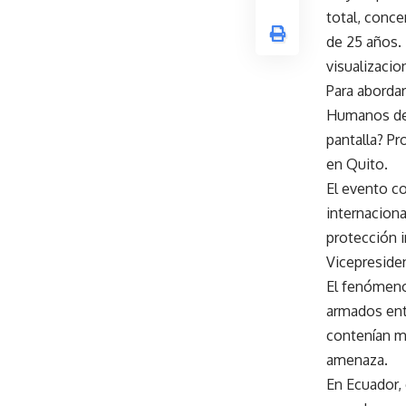
total, conce
de 25 años. 
visualizacio
Para aborda
Humanos de l
pantalla? Pr
en Quito.
El evento co
internacion
protección i
Vicepreside
El fenómeno
armados ent
contenían m
amenaza.
En Ecuador,