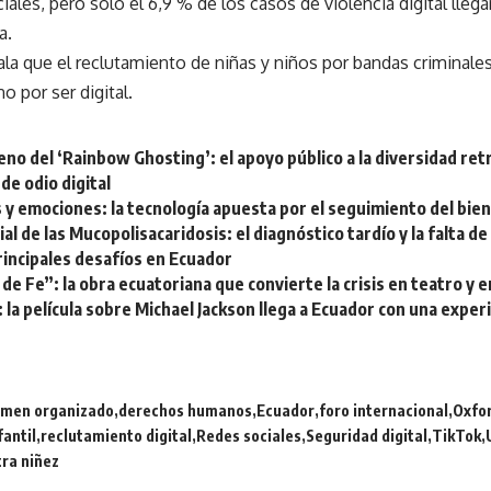
iales, pero solo el 6,9 % de los casos de violencia digital lleg
a.
a que el reclutamiento de niñas y niños por bandas criminales
 por ser digital.
no del ‘Rainbow Ghosting’: el apoyo público a la diversidad ret
de odio digital
y emociones: la tecnología apuesta por el seguimiento del bien
al de las Mucopolisacaridosis: el diagnóstico tardío y la falta 
rincipales desafíos en Ecuador
de Fe”: la obra ecuatoriana que convierte la crisis en teatro y 
: la película sobre Michael Jackson llega a Ecuador con una exper
imen organizado
derechos humanos
Ecuador
foro internacional
Oxfor
fantil
reclutamiento digital
Redes sociales
Seguridad digital
TikTok
tra niñez