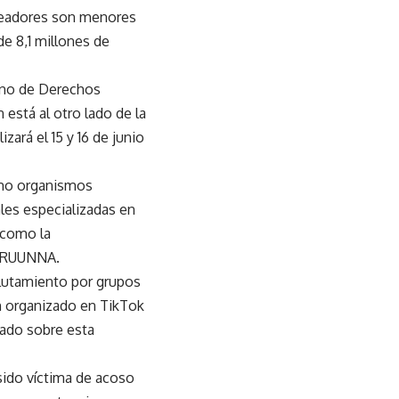
 creadores son menores
de 8,1 millones de
dino de Derechos
está al otro lado de la
zará el 15 y 16 de junio
como organismos
les especializadas en
s como la
COPRUUNNA.
lutamiento por grupos
n organizado en TikTok
tado sobre esta
sido víctima de acoso