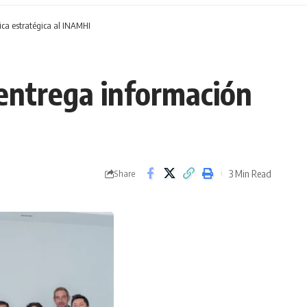
gica estratégica al INAMHI
y entrega información
3 Min Read
Share