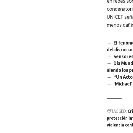
en redes soc
condenatori
UNICEF señal
menos dañino
El fenóme
del discurso 
Sensores 
Día Mundi
siendo los p
“Un Acto 
‘Michael’
TAGGED:
Cr
protección in
violencia con