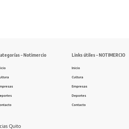
ategorías – Notimercio
Links útiles – NOTIMERCIO
nicio
Inicio
ultura
Cultura
mpresas
Empresas
eportes
Deportes
ontacto
Contacto