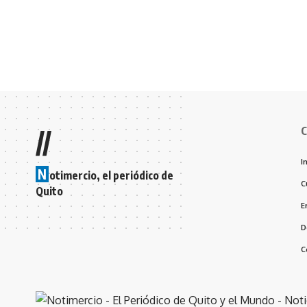
C
//
I
N
otimercio, el periódico de
C
Quito
E
D
C