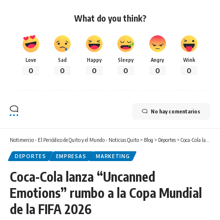
What do you think?
Love
Sad
Happy
Sleepy
Angry
Wink
0
0
0
0
0
0
No hay comentarios
Notimercio - El Periódico de Quito y el Mundo - Noticias Quito
>
Blog
>
Deportes
>
Coca-Cola lanza “Uncanned Emotions” rumbo a la Copa Mundial de la FIFA 2026
DEPORTES
EMPRESAS
MARKETING
Coca-Cola lanza “Uncanned
Emotions” rumbo a la Copa Mundial
de la FIFA 2026