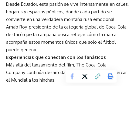
Desde Ecuador, esta pasión se vive intensamente en calles,
hogares y espacios públicos, donde cada partido se
convierte en una verdadera montaña rusa emocional.
Arnab Roy, presidente de la categoría global de Coca-Cola,
destacó que la campaña busca reflejar cómo la marca
acompaña estos momentos únicos que solo el fútbol
puede generar.
Experiencias que conectan con los fanáticos
Más allá del lanzamiento del film, The Coca-Cola
Company continúa desarrollando experiencias para acercar
el Mundial a los hinchas.
Entre ellas, destaca la reciente visita del Tour del Trofeo
Original de la Copa Mundial de la FIFA 2026 a Ecuador,
donde miles de personas pudieron ver de cerca el trofeo
más icónico del fútbol.
Lo que viene rumbo al Mundial 2026
La marca anunció que continuará presentando nuevas
activaciones en los próximos meses, invitando a los