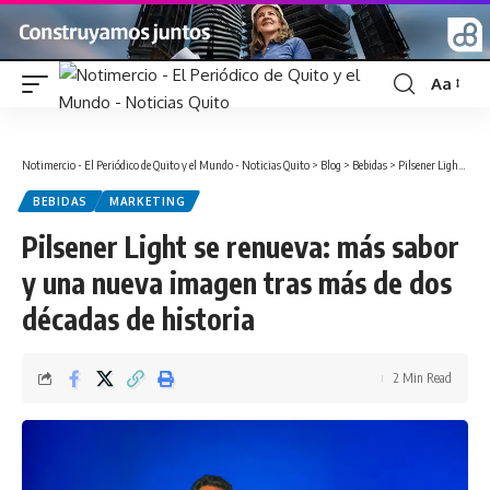
Aa
Font
Resizer
Notimercio - El Periódico de Quito y el Mundo - Noticias Quito
>
Blog
>
Bebidas
>
Pilsener Light se renueva: más sabor y una nueva imagen tras más de dos décadas de historia
BEBIDAS
MARKETING
Pilsener Light se renueva: más sabor
y una nueva imagen tras más de dos
décadas de historia
2 Min Read