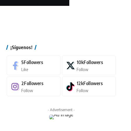
¡Síguenos!
5
Followers
10k
Followers
Like
Follow
2
Followers
12k
Followers
Follow
Follow
- Advertisement -