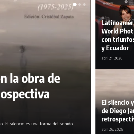
Latinoaméri
World Phot
con triunfo
y Ecuador
abril 21, 2026
en la obra de
rospectiva
El silencio 
de Diego Ja
retrospecti
do. El silencio es una forma del sonido,…
abril 26, 2026