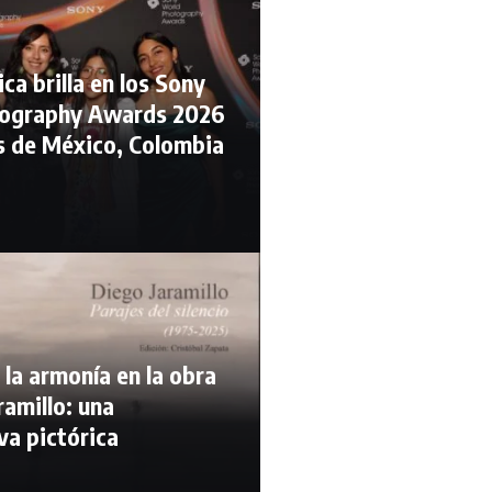
ca brilla en los Sony
ography Awards 2026
s de México, Colombia
y la armonía en la obra
ramillo: una
va pictórica