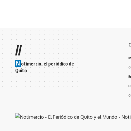
C
//
I
N
otimercio, el periódico de
C
Quito
E
D
C