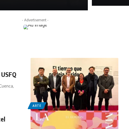
abril 16, 2026
- Advertisement -
a USFQ
 Cuenca,
ARTE
el