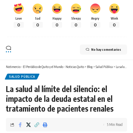
Love
Sad
Happy
Sleepy
Angry
Wink
0
0
0
0
0
0
No hay comentarios
Notimercio - El Periódico de Quito y el Mundo - Noticias Quito
>
Blog
>
Salud Pública
>
La salud al límite del silencio: el impacto de la deuda estatal en el tratamiento de pacientes renales
SALUD PÚBLICA
La salud al límite del silencio: el
impacto de la deuda estatal en el
tratamiento de pacientes renales
5 Min Read