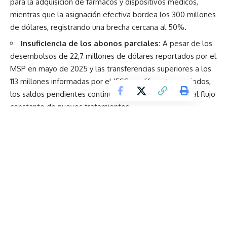
para la adquisición de fármacos y dispositivos médicos,
mientras que la asignación efectiva bordea los 300 millones
de dólares, registrando una brecha cercana al 50%.
Insuficiencia de los abonos parciales:
A pesar de los
desembolsos de 22,7 millones de dólares reportados por el
MSP en mayo de 2025 y las transferencias superiores a los
113 millones informadas por el IESS en diferentes periodos,
los saldos pendientes continúan en aumento debido al flujo
constante de nuevos tratamientos.
Limitación de la Red Pública:
La escasez de insumos
básicos y las demoras en la asignación de citas en los
hospitales públicos incrementan de forma colateral la
demanda hacia los centros privados subvencionados.
La problemática de los centros de diálisis visibiliza
tensiones estructurales más profundas dentro del modelo
sanitario ecuatoriano. La resolución de estas dificultades
demanda reformas de fondo en la planificación institucional