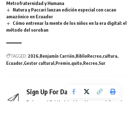
Metrofraternidad y Humana
Natura y Paccari lanzan edición especial con cacao
amazónico en Ecuador
Cómo entrenar la mente de los niños en la era digital: el
método del soroban
TAGGED:
2026
Benjamín Carrión
BiblioRecreo
cultura
Ecuador
Gestor cultural
Premio
quito
Recreo
Sur
Sign Up For Daily Newsletter
Be keep up! Get the latest breaking news delivered
straight to your inbox.