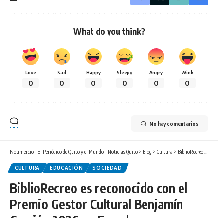
What do you think?
Love
Sad
Happy
Sleepy
Angry
Wink
0
0
0
0
0
0
No hay comentarios
Notimercio - El Periódico de Quito y el Mundo - Noticias Quito
>
Blog
>
Cultura
>
BiblioRecreo es reconocido con el Premio Gestor Cultural Benjamín Carrión 2026 en Ecuador
CULTURA
EDUCACIÓN
SOCIEDAD
BiblioRecreo es reconocido con el
Premio Gestor Cultural Benjamín