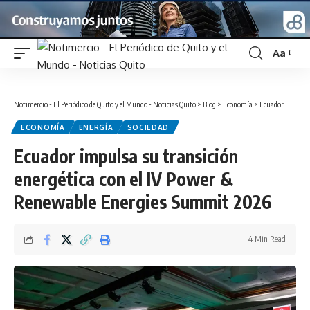
Aa
Font
Resizer
Notimercio - El Periódico de Quito y el Mundo - Noticias Quito
>
Blog
>
Economía
>
Ecuador impulsa su transición energética con el IV Power & Renewable Energies Summit 2026
ECONOMÍA
ENERGÍA
SOCIEDAD
Ecuador impulsa su transición
energética con el IV Power &
Renewable Energies Summit 2026
4 Min Read