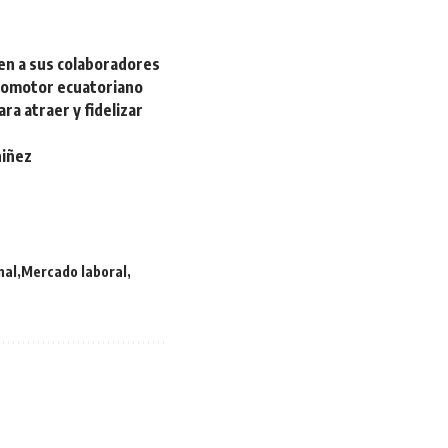
den a sus colaboradores
tomotor ecuatoriano
ra atraer y fidelizar
niñez
nal
Mercado laboral