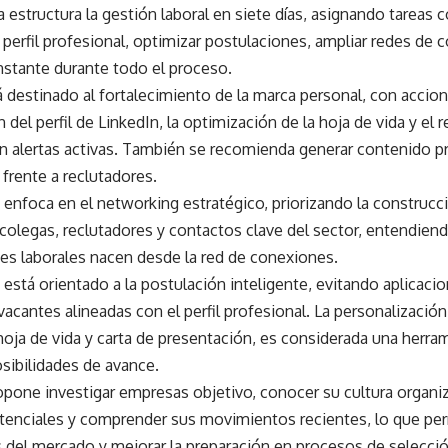
 estructura la gestión laboral en siete días, asignando tareas
l perfil profesional, optimizar postulaciones, ampliar redes de
stante durante todo el proceso.
á destinado al fortalecimiento de la marca personal, con accio
n del perfil de LinkedIn, la optimización de la hoja de vida y el 
on alertas activas. También se recomienda generar contenido p
d frente a reclutadores.
 enfoca en el networking estratégico, priorizando la construcc
xcolegas, reclutadores y contactos clave del sector, entendie
es laborales nacen desde la red de conexiones.
 está orientado a la postulación inteligente, evitando aplicaci
vacantes alineadas con el perfil profesional. La personalizació
oja de vida y carta de presentación, es considerada una herram
sibilidades de avance.
opone investigar empresas objetivo, conocer su cultura organiz
tenciales y comprender sus movimientos recientes, lo que perm
 del mercado y mejorar la preparación en procesos de selecció