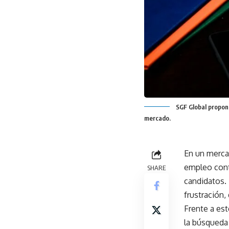
SGF Global propon
mercado.
En un mercad
empleo conti
SHARE
candidatos. 
frustración
Frente a es
la búsqueda