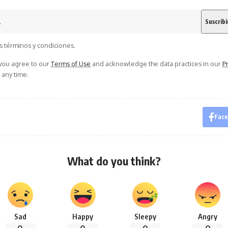
s términos y condiciones.
 you agree to our
Terms of Use
and acknowledge the data practices in our
Pr
 any time.
Fac
What do you think?
Sad
Happy
Sleepy
Angry