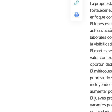
La propuesta
fortalecer e
enfoque con
El lunes est
actualizació
laborales c
la visibilida
El martes se
valor con e
oportunidad
El miércoles
priorizando 
incluyendo h
aumentar po
El jueves pr
vacantes po
necesidades