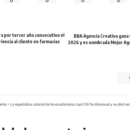
0
0
0
0
a por tercer año consecutivo el
BBA Agencia Creativa gana 
iencia al cliente en farmacias
2026 y es nombrada Mejor Ag
omía
>
La expectativa salarial de los ecuatorianos cayó 3,16 % interanual y se ubicó en