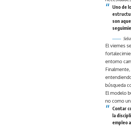
Uno de l
estructu
son aque
seguimie
Seba
El viernes s
fortalecimie
entorno cam
Finalmente, 
entendiendo 
búsqueda co
El modelo b
no como una 
Contar c
la discip
empleo al