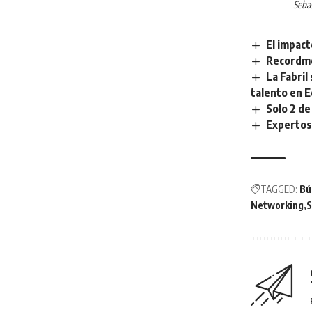
Seba
El impact
Recordmo
La Fabril
talento en 
Solo 2 de
Expertos 
TAGGED:
Bú
Networking
S