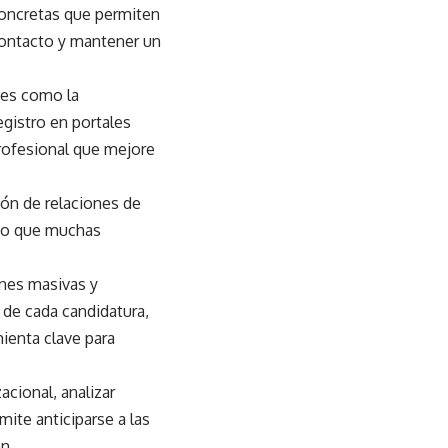
 concretas que permiten
 contacto y mantener un
nes como la
registro en portales
rofesional que mejore
ión de relaciones de
ndo que muchas
ones masivas y
n de cada candidatura,
ienta clave para
acional, analizar
ite anticiparse a las
n.