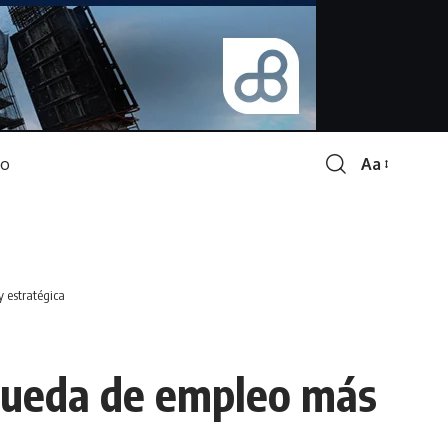
Aa
Font
Resizer
 estratégica
squeda de empleo más