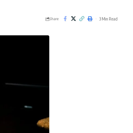
3 Min Read
Share