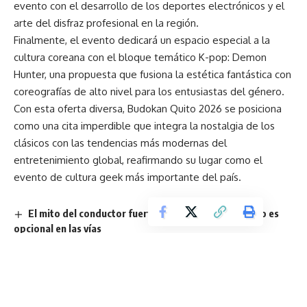
evento con el desarrollo de los deportes electrónicos y el
arte del disfraz profesional en la región.
Finalmente, el evento dedicará un espacio especial a la
cultura coreana con el bloque temático K-pop: Demon
Hunter, una propuesta que fusiona la estética fantástica con
coreografías de alto nivel para los entusiastas del género.
Con esta oferta diversa, Budokan Quito 2026 se posiciona
como una cita imperdible que integra la nostalgia de los
clásicos con las tendencias más modernas del
entretenimiento global, reafirmando su lugar como el
evento de cultura geek más importante del país.
El mito del conductor fuerte: por qué el descanso no es
opcional en las vías
Metropolitan Touring y Beautiful Destinations pondrán a
Ecuador en la mira de 24 millones de viajeros
En el Mes de la Niñez, Fundación Metrofraternidad
destaca la importancia del acceso a salud especializada
infantil en Ecuador