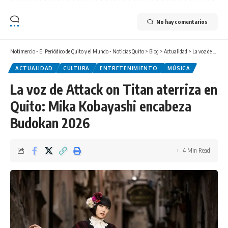
No hay comentarios
Notimercio - El Periódico de Quito y el Mundo - Noticias Quito
>
Blog
>
Actualidad
>
La voz de Attack on Titan aterriza en Quito: Mika Kobayashi encabeza Budokan 2026
ACTUALIDAD
CULTURA
ENTRETENIMIENTO
MÚSICA
La voz de Attack on Titan aterriza en
Quito: Mika Kobayashi encabeza
Budokan 2026
4 Min Read