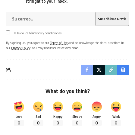
straight to your inbox.
He leído los términos y condiciones.
By signing up, you agree to our
Terms of Use
and acknowledge the data practices in
our
Privacy Policy
. You may unsubscribe at any time.
What do you think?
Love
Sad
Happy
Sleepy
Angry
Wink
0
0
0
0
0
0