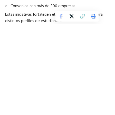
Convenios con más de 300 empresas
Estas iniciativas fortalecen el acceso a la educación para
distintos perfiles de estudiantes.
Infraestructura e innovación para la formación integral
La universidad continúa fortaleciendo sus espacios
académicos y de bienestar, con:
Nuevas áreas deportivas y culturales
Gimnasio moderno
Espacios de descanso y convivencia
Áreas para investigación y aprendizaje colaborativo
Construcción de un centro de convenciones con
tecnología avanzada
Estas mejoras contribuyen a una experiencia educativa
integral.
Reconocimiento internacional y liderazgo académico
La Universidad Técnica Particular de Loja UTPL ha sido