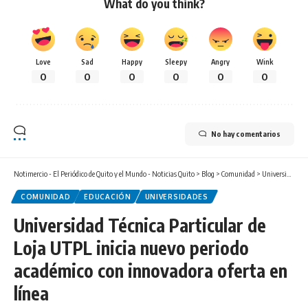
What do you think?
Love
Sad
Happy
Sleepy
Angry
Wink
0
0
0
0
0
0
No hay comentarios
Notimercio - El Periódico de Quito y el Mundo - Noticias Quito
>
Blog
>
Comunidad
>
Universidad Técnica Particular de Loja UTPL inicia nuevo periodo académico con innovadora oferta en línea
COMUNIDAD
EDUCACIÓN
UNIVERSIDADES
Universidad Técnica Particular de
Loja UTPL inicia nuevo periodo
académico con innovadora oferta en
línea