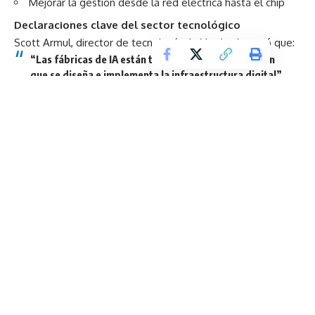
Mejorar la gestión desde la red eléctrica hasta el chip
Declaraciones clave del sector tecnológico
Scott Armul, director de tecnología de Vertiv, destacó que:
“Las fábricas de IA están transformando la forma en
que se diseña e implementa la infraestructura digital”.
Por su parte, Vladimir Troy, vicepresidente de
Infraestructura de IA en NVIDIA, señaló que:
“Se necesita un enfoque convergente que integre
potencia, enfriamiento y simulación mediante gemelos
digitales”.
Hacia una nueva generación de infraestructura para IA
El resultado de esta alianza es
Vertiv™ OneCore Rubin
DSX
, un diseño orientado a futuras generaciones de
computación que integra:
Potencia
Enfriamiento
Controles
Servicios