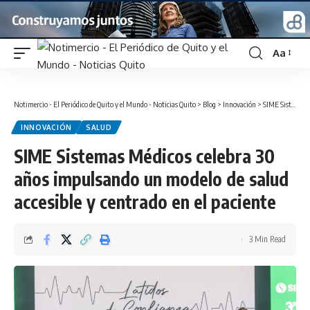
Aa
Font
Resizer
Notimercio - El Periódico de Quito y el Mundo - Noticias Quito
>
Blog
>
Innovación
>
SIME Sistemas Médicos celebra 30 años impulsando un modelo de salud accesible y centrado en el paciente
INNOVACIÓN
SALUD
SIME Sistemas Médicos celebra 30
años impulsando un modelo de salud
accesible y centrado en el paciente
3 Min Read