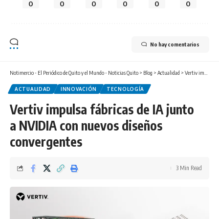
0
0
0
0
0
0
No hay comentarios
Notimercio - El Periódico de Quito y el Mundo - Noticias Quito
>
Blog
>
Actualidad
>
Vertiv impulsa fábricas de IA junto a NVIDIA con nuevos diseños convergentes
ACTUALIDAD
INNOVACIÓN
TECNOLOGÍA
Vertiv impulsa fábricas de IA junto
a NVIDIA con nuevos diseños
convergentes
3 Min Read