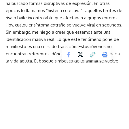
ha buscado formas disruptivas de expresión. En otras
épocas lo llamamos “histeria colectiva” -aquellos brotes de
risa o baile incontrolable que afectaban a grupos enteros-.
Hoy, cualquier síntoma extraño se vuelve viral en segundos.
Sin embargo, me niego a creer que estemos ante una
identificación masiva real. Lo que este fenómeno pone de
manifiesto es una crisis de transición. Estos jóvenes no
encuentran referentes idóneos para cruzar el puente hacia
la vida adulta. El bosque simbólico de lo animal se vuelve
entonces un refugio ante un mundo humano que les resulta
hostil o incomprensible.
Como psicóloga, mi conclusión aquella noche fue clara: no
podemos guiar lo que no nos permitimos entender. Es
momento de bajar la guardia, dejar de lado el castigo y
sentarnos a conversar con esta generación. Solo a través
de una escucha pertinente podremos ayudarlos a quitarse
la máscara y encontrar un lugar en un mundo humano que
no les resulte tan ajeno.