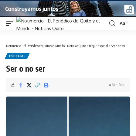
Aa
Font
Resizer
Notimercio - El Periódico de Quito y el Mundo - Noticias Quito
>
Blog
>
Especial
>
Ser o no ser
ESPECIAL
Ser o no ser
4 Min Read