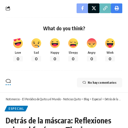
What do you think?
Love
Sad
Happy
Sleepy
Angry
Wink
0
0
0
0
0
0
No hay comentarios
Notimercio - El Periódico de Quito y el Mundo - Noticias Quito
>
Blog
>
Especial
>
Detrás de la máscara: Reflexiones sobre el fenómeno Therian
ESPECIAL
Detrás de la máscara: Reflexiones