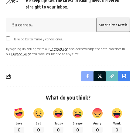
Be keep up! Get the latest breaking news delivered
straight to your inbox.
He leído los términos y condiciones.
By signing up, you agree to our
Terms of Use
and acknowledge the data practices in
our
Privacy Policy
. You may unsubscribe at any time.
What do you think?
Love
Sad
Happy
Sleepy
Angry
Wink
0
0
0
0
0
0