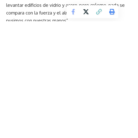
levantar edificios de vidrio y acero, pero créeme, nada se
compara con la fuerza y el alma de estas piedras que
pusimos con nuestras manos”.
Hoy, las nuevas generaciones conocen su historia en libros
digitales, animaciones en YouTube o hasta en recreaciones
con IA. Y lo mejor es que, aunque cambien las plataformas,
el mensaje se mantiene: Quito tiene un legado que
debemos cuidar.Al final, la voz de Cantuña resuena como
consejo y advertencia:“No olviden de dónde vienen.
Si cuidan sus historias, Quito nunca perderá su esencia. Y si
un día me encuentran por ahí, invítenme un canelazo, que yo
les cuento más secretos de la construcción de San
Francisco”. La moraleja de la historia es clara: con ingenio,
los ecuatorianos podemos superar cualquier reto. En
tiempos de inseguridad y miedo, vale la pena recordar que
lo que nos une como país es la creatividad, la fe y el amor
por nuestra historia.
Y tú, ¿qué escena recuerdas más?¿La astucia de Cantuña