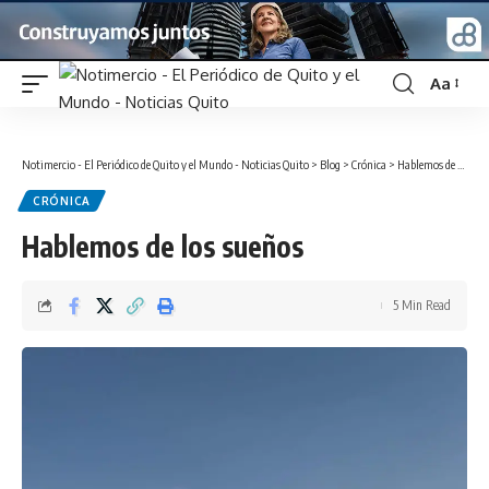
Aa
Font
Resizer
Notimercio - El Periódico de Quito y el Mundo - Noticias Quito
>
Blog
>
Crónica
>
Hablemos de los sueños
CRÓNICA
Hablemos de los sueños
5 Min Read