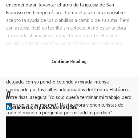
encomendaron levantar el atrio de la iglesia de San
Francisco en tiempo récord. Como el plazo era imposible,
aceptó la ayuda de los diablillos a cambio de su alma. Pero
con astucia, dejó un ladrillo sin colocar. Al no estar la obra
terminada al amanecer, el pacto quedó roto. El diablo
perdió, y Cantuña ganó su salvación.Hoy, siglos después,
gracias a la IA vamos a recrear su historia a través de la
magia del video generativo para que nuevas generaciones
Continue Reading
vivan nuestro rico y hermoso legado cultural.
Lo imaginamos como un hombre mestizo de unos 35 años,
delgado, con su poncho colorido y mirada intensa,
caminando por las calles adoquinadas del Centro Histórico.
//
Entre risas, asegura:“Yo solo quería terminar mi trabajo, pero
miren en lo que me metí. Hasta ahora vienen turistas de
N
otimercio, el periódico de Quito
todo el mundo a preguntar por mi ladrillo perdido”.
Categorías – Notimercio
Links útiles – NOTIMERCIO
Inicio
Inicio