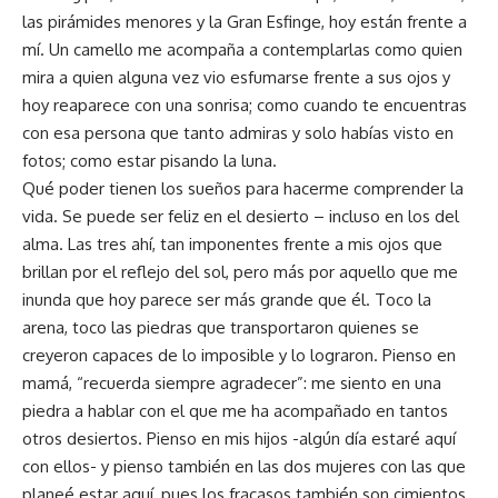
las pirámides menores y la Gran Esfinge, hoy están frente a
mí. Un camello me acompaña a contemplarlas como quien
mira a quien alguna vez vio esfumarse frente a sus ojos y
hoy reaparece con una sonrisa; como cuando te encuentras
con esa persona que tanto admiras y solo habías visto en
fotos; como estar pisando la luna.
Qué poder tienen los sueños para hacerme comprender la
vida. Se puede ser feliz en el desierto – incluso en los del
alma. Las tres ahí, tan imponentes frente a mis ojos que
brillan por el reflejo del sol, pero más por aquello que me
inunda que hoy parece ser más grande que él. Toco la
arena, toco las piedras que transportaron quienes se
creyeron capaces de lo imposible y lo lograron. Pienso en
mamá, “recuerda siempre agradecer”: me siento en una
piedra a hablar con el que me ha acompañado en tantos
otros desiertos. Pienso en mis hijos -algún día estaré aquí
con ellos- y pienso también en las dos mujeres con las que
planeé estar aquí, pues los fracasos también son cimientos