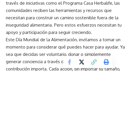
través de iniciativas como el Programa Casa Herbalife, las
comunidades reciben las herramientas y recursos que
necesitan para construir un camino sostenible fuera de la
inseguridad alimentaria. Pero estos esfuerzos necesitan tu
apoyo y participación para seguir creciendo.
Este Día Mundial de la Alimentación, invitamos a tomar un
momento para considerar qué puedes hacer para ayudar. Ya
sea que decidas ser voluntario, donar o simplemente
generar conciencia a través de tus redes sociales, tu
contribución importa. Cada acción, sin importar su tamaño,
ayuda a construir un mundo donde ningún niño se acueste
con hambre y cada familia tenga la oportunidad de
prosperar.
Enkador obtiene la certificación internacional ISO 50001
por el uso eficiente de la energía en todos sus procesos
“Voces de Liderazgo” un espacio que conecta a los
grandes líderes empresariales que transforman al país