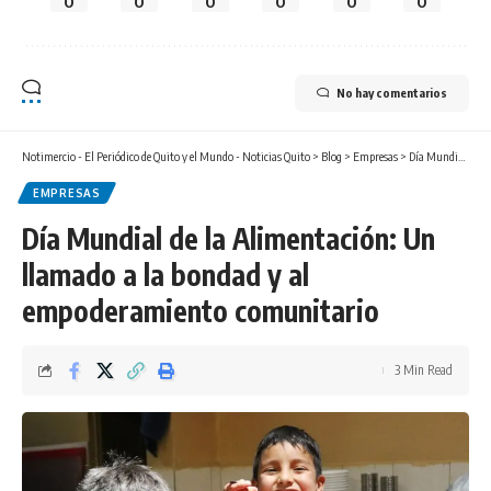
0
0
0
0
0
0
No hay comentarios
Notimercio - El Periódico de Quito y el Mundo - Noticias Quito
>
Blog
>
Empresas
>
Día Mundial de la Alimentación: Un llamado a la bondad y al empoderamiento comunitario
EMPRESAS
Día Mundial de la Alimentación: Un
llamado a la bondad y al
empoderamiento comunitario
3 Min Read