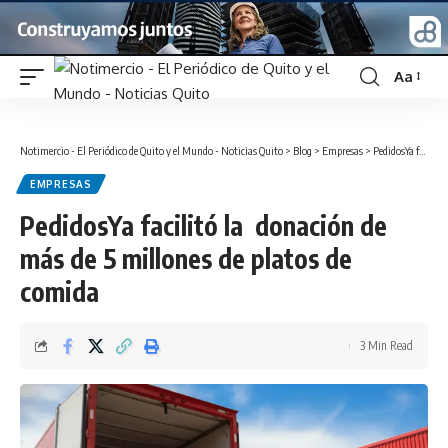
Aa
Font
Resizer
Notimercio - El Periódico de Quito y el Mundo - Noticias Quito
>
Blog
>
Empresas
>
PedidosYa facilitó la donación de más de 5 millones de platos de comida
EMPRESAS
PedidosYa facilitó la donación de
más de 5 millones de platos de
comida
3 Min Read