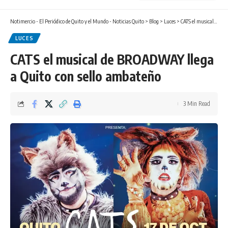
Notimercio - El Periódico de Quito y el Mundo - Noticias Quito
>
Blog
>
Luces
>
CATS el musical de BROADWAY llega a Quito con sello ambateño
LUCES
CATS el musical de BROADWAY llega
a Quito con sello ambateño
3 Min Read