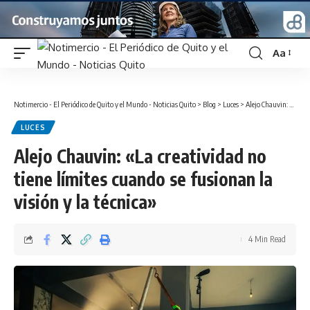
Aa
Font
Resizer
Notimercio - El Periódico de Quito y el Mundo - Noticias Quito
>
Blog
>
Luces
>
Alejo Chauvin: «La creatividad no tiene límites cuando se fusionan la visión y la técnica»
LUCES
Alejo Chauvin: «La creatividad no
tiene límites cuando se fusionan la
visión y la técnica»
4 Min Read