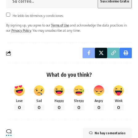
He leído los términos y condiciones.
By signing up, you agree to our
Terms of Use
and acknowledge the data practices in
our
Privacy Policy
. You may unsubscribe at any time.
What do you think?
Love
Sad
Happy
Sleepy
Angry
Wink
0
0
0
0
0
0
No hay comentarios