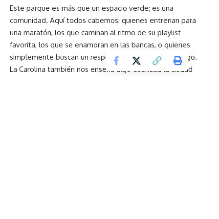
Este parque es más que un espacio verde; es una
comunidad. Aquí todos cabemos: quienes entrenan para
una maratón, los que caminan al ritmo de su playlist
favorita, los que se enamoran en las bancas, o quienes
simplemente buscan un respiro después de un día largo.
La Carolina también nos enseña algo esencial: la ciudad
cambia, pero su espíritu sigue siendo el mismo. Aquel que
nos impulsa a encontrarnos, a cuidarnos y a redescubrir la
belleza en lo cotidiano.
Cuando salgo del parque y miro los altos edificios de la
Amazonas y República, pienso en el Quito moderno que
crece hacia arriba, sin olvidar sus raíces. Entre tanto
cemento y pantalla, este pedacito de naturaleza sigue
recordándonos que, a veces, el mejor plan no es irse lejos…
sino quedarse en Quito.
Cuando los roles se invierten
Un pilar del patrimonio musical Ecuatoriano