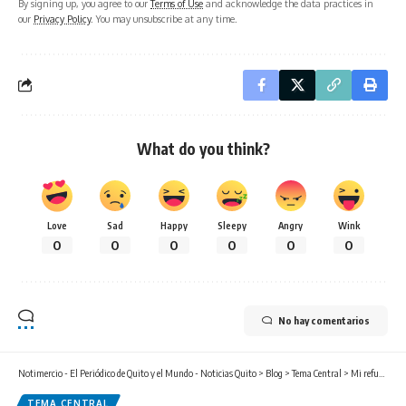
By signing up, you agree to our
Terms of Use
and acknowledge the data practices in
our
Privacy Policy
. You may unsubscribe at any time.
What do you think?
Love
Sad
Happy
Sleepy
Angry
Wink
0
0
0
0
0
0
No hay comentarios
Notimercio - El Periódico de Quito y el Mundo - Noticias Quito
>
Blog
>
Tema Central
>
Mi refugio en La Carolina
TEMA CENTRAL