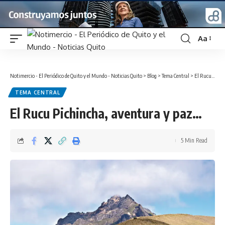
Aa
Font
Resizer
Notimercio - El Periódico de Quito y el Mundo - Noticias Quito
>
Blog
>
Tema Central
>
El Rucu Pichincha, aventura y paz…
TEMA CENTRAL
El Rucu Pichincha, aventura y paz…
5 Min Read