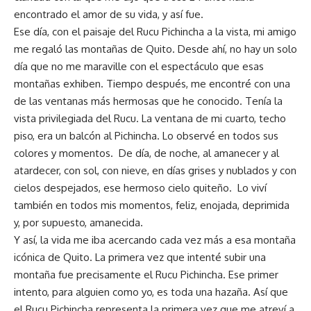
encontrado el amor de su vida, y así fue.
Ese día, con el paisaje del Rucu Pichincha a la vista, mi amigo
me regaló las montañas de Quito. Desde ahí, no hay un solo
día que no me maraville con el espectáculo que esas
montañas exhiben. Tiempo después, me encontré con una
de las ventanas más hermosas que he conocido. Tenía la
vista privilegiada del Rucu. La ventana de mi cuarto, techo
piso, era un balcón al Pichincha. Lo observé en todos sus
colores y momentos. De día, de noche, al amanecer y al
atardecer, con sol, con nieve, en días grises y nublados y con
cielos despejados, ese hermoso cielo quiteño. Lo viví
también en todos mis momentos, feliz, enojada, deprimida
y, por supuesto, amanecida.
Y así, la vida me iba acercando cada vez más a esa montaña
icónica de Quito. La primera vez que intenté subir una
montaña fue precisamente el Rucu Pichincha. Ese primer
intento, para alguien como yo, es toda una hazaña. Así que
el Rucu Pichincha representa la primera vez que me atreví a