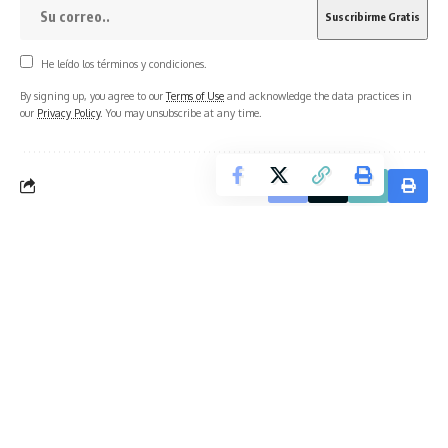
He leído los términos y condiciones.
By signing up, you agree to our
Terms of Use
and acknowledge the data practices in
our
Privacy Policy
. You may unsubscribe at any time.
What do you think?
Love
Sad
Happy
Sleepy
Angry
Wink
0
0
0
0
0
0
No hay comentarios