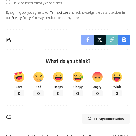
He leído los términos y condiciones.
By signing up, you agree to our
Terms of Use
and acknowledge the data practices in
our
Privacy Policy
. You may unsubscribe at any time.
What do you think?
Love
Sad
Happy
Sleepy
Angry
Wink
0
0
0
0
0
0
No hay comentarios