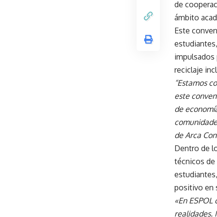
de cooperaci
ámbito acad
Este conveni
estudiantes
impulsados 
reciclaje in
“Estamos con
este conven
de economía
comunidades
de Arca Con
Dentro de l
técnicos de 
estudiantes,
positivo en 
«En ESPOL c
realidades. 