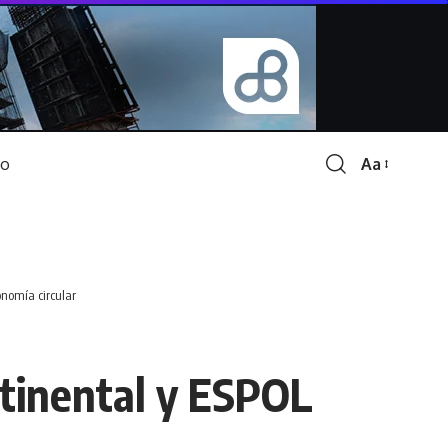
Aa
Font
Resizer
onomía circular
ntinental y ESPOL