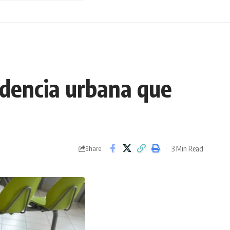
ndencia urbana que
3 Min Read
Share