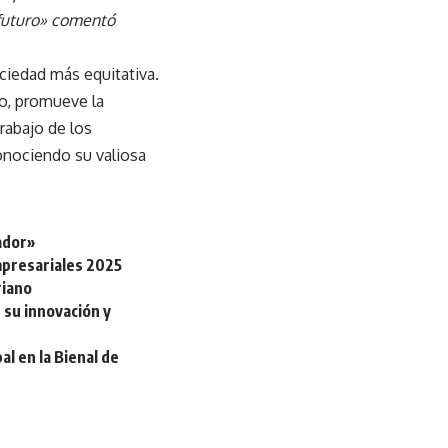
 futuro» comentó
ociedad más equitativa.
vo, promueve la
trabajo de los
conociendo su valiosa
ador»
mpresariales 2025
riano
 su innovación y
al en la Bienal de