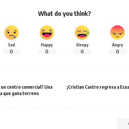
What do you think?
Sad
Happy
Sleepy
Angry
0
0
0
0
 un centro comercial? Una
¡Cristian Castro regresa a Ecu
a que gana terreno