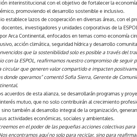
ón interinstitucional con el objetivo de fortalecer la economía
émico, promoviendo el desarrollo sostenible e inclusivo.
o establece lazos de cooperación en diversas áreas, con el pr
, docentes, investigadores y unidades corporativas de la ESPO
por Arca Continental, enfocados en temas como economía cir
clusivo, acción climática, seguridad hídrica y desarrollo comunita
vencidos que la sostenibilidad solo es posible a través del tra
io con la ESPOL, reafirmamos nuestro compromiso de seguir p
 circular que generen valor compartido e impacten positivame
 donde operamos” comentó Sofia Sierra, Gerente de Comunica
tinental.
os acuerdos de esta alianza, se desarrollarán programas y pro
interés mutuo, que no solo contribuirán al crecimiento profesi
 sino también al desarrollo integral de la organización, gener
sus actividades económicas, sociales y ambientales.
reemos en el poder de las pequeñas acciones colectivas para
Nos encontramos aquí no solo para reciclar, sino para reafirmar