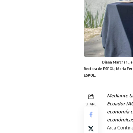
Diana Marchan, Jef
Rectora de ESPOL; María Fern
ESPOL.
Mediante la
Ecuador (ACE
SHARE
economía ci
económicas,
Arca Contine