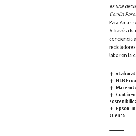
es una deci
Cecilia Par
Para Arca Co
A través de 
conciencia a
recicladores
labor en la 
«Laborat
HLB Ecua
Mareauto
Continen
sostenibilid
Epson imp
Cuenca