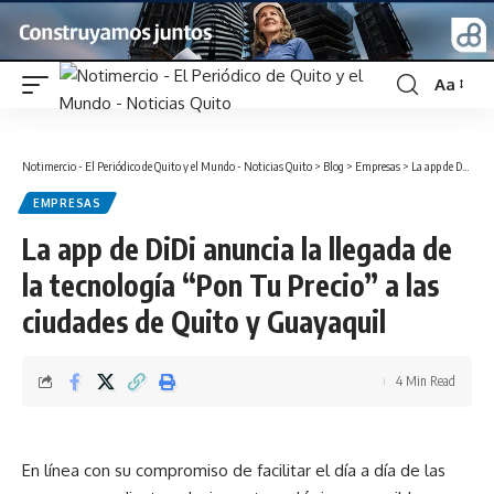
Aa
Font
Resizer
Notimercio - El Periódico de Quito y el Mundo - Noticias Quito
>
Blog
>
Empresas
>
La app de DiDi anuncia la llegada de la tecnología “Pon Tu Precio” a las ciudades de Quito y Guayaquil
EMPRESAS
La app de DiDi anuncia la llegada de
la tecnología “Pon Tu Precio” a las
ciudades de Quito y Guayaquil
4 Min Read
En línea con su compromiso de facilitar el día a día de las