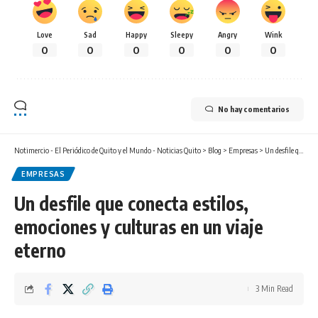
Love
Sad
Happy
Sleepy
Angry
Wink
0
0
0
0
0
0
No hay comentarios
Notimercio - El Periódico de Quito y el Mundo - Noticias Quito
>
Blog
>
Empresas
>
Un desfile que conecta estilos, emociones y culturas en un viaje eterno
EMPRESAS
Un desfile que conecta estilos,
emociones y culturas en un viaje
eterno
3 Min Read