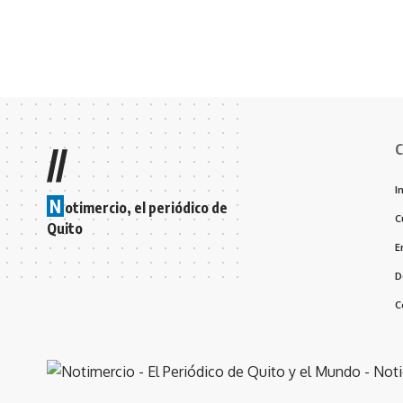
C
//
I
N
otimercio, el periódico de
C
Quito
E
D
C