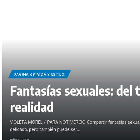
PAGINA 69|VIDA Y ESTILO
Fantasías sexuales: del t
realidad
VIOLETA MOREL / PARA NOTIMERCIO Compartir fantasías sexuale
delicado, pero también puede ser…