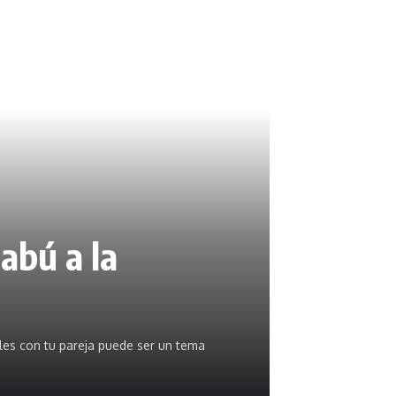
abú a la
s con tu pareja puede ser un tema