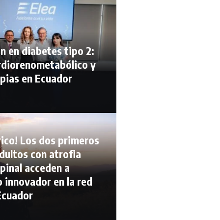
n en diabetes tipo 2:
rdiorenometabólico y
pias en Ecuador
rico! Los dos primeros
dultos con atrofia
pinal acceden a
 innovador en la red
Ecuador