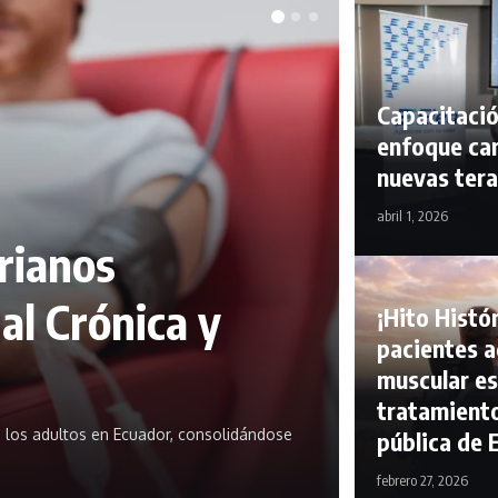
Capacitació
enfoque ca
nuevas tera
abril 1, 2026
rianos
l Crónica y
¡Hito Histó
pacientes a
muscular es
tratamiento
 los adultos en Ecuador, consolidándose
pública de 
febrero 27, 2026