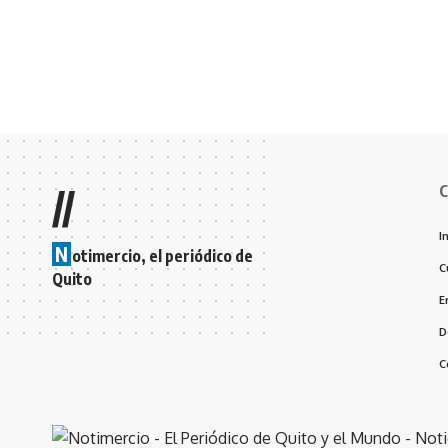
C
//
I
N
otimercio, el periódico de
C
Quito
E
D
C