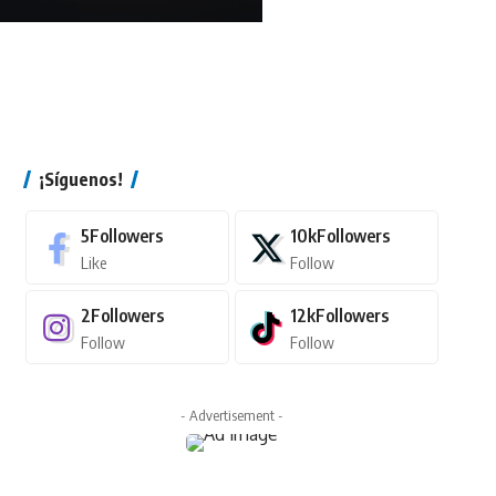
¡Síguenos!
5
Followers
10k
Followers
Like
Follow
2
Followers
12k
Followers
Follow
Follow
- Advertisement -