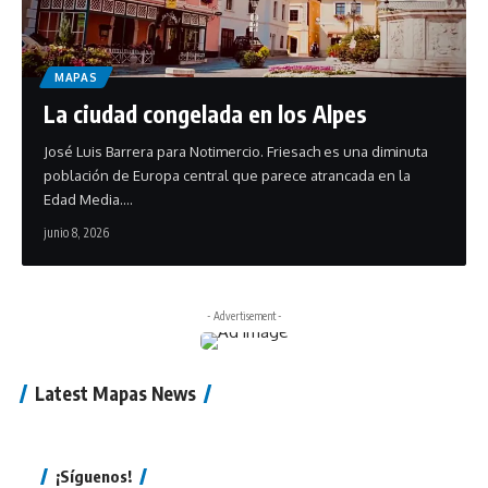
MAPAS
La ciudad congelada en los Alpes
José Luis Barrera para Notimercio. Friesach es una diminuta
población de Europa central que parece atrancada en la
Edad Media.…
junio 8, 2026
- Advertisement -
Latest Mapas News
¡Síguenos!