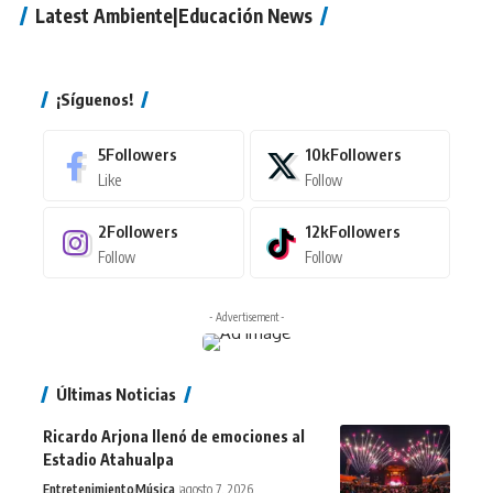
Latest Ambiente|Educación News
¡Síguenos!
5
Followers
10k
Followers
Like
Follow
2
Followers
12k
Followers
Follow
Follow
- Advertisement -
Últimas Noticias
Ricardo Arjona llenó de emociones al
Estadio Atahualpa
Entretenimiento
Música
agosto 7, 2026