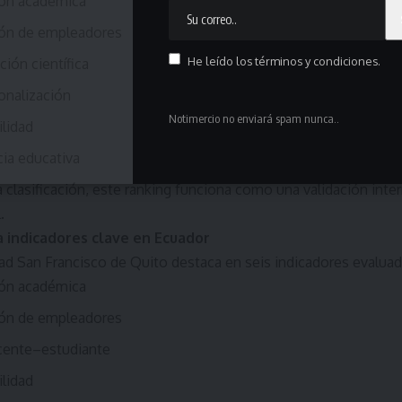
ón académica
ón de empleadores
He leído los términos y condiciones.
ción científica
onalización
Notimercio no enviará spam nunca..
ilidad
cia educativa
clasificación, este ranking funciona como una validación inter
.
a indicadores clave en Ecuador
dad San Francisco de Quito destaca en seis indicadores evalua
ón académica
ón de empleadores
cente–estudiante
ilidad