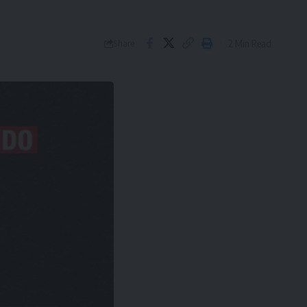
2 Min Read
Share