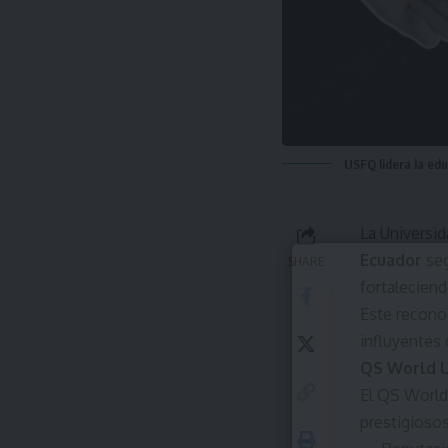
USFQ lidera la edu
La Universi
Ecuador
seg
SHARE
fortalecien
Este recono
influyentes d
QS World U
El QS World 
prestigioso