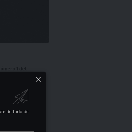
número 1 del
erazgo nacional y
démicas más
rate de todo de
ersitaria más