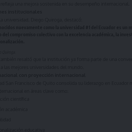
 refleja una mejora sostenida en su desempeño internacional.
es institucionales
 la universidad, Diego Quiroga, destacó:
nocidos nuevamente como la universidad #1 del Ecuador es un mo
o del compromiso colectivo con la excelencia académica, la invest
onalización.
o Quiroga.
 también resaltó que la institución ya forma parte de una conv
 a las mejores universidades del mundo.
nacional con proyección internacional
ad San Francisco de Quito consolida su liderazgo en Ecuador m
ternacional en áreas clave como:
ción científica
ón académica
ilidad
onalización educativa