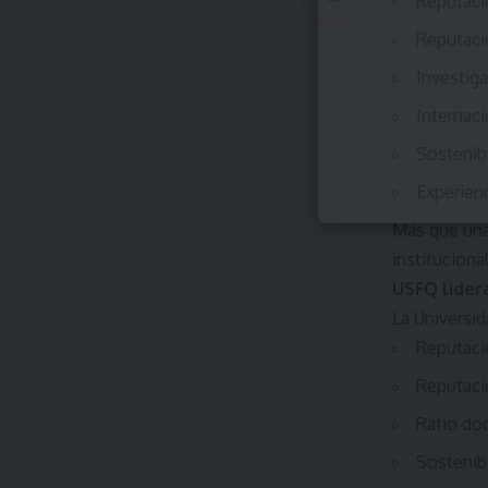
Reputaci
Reputaci
Investiga
Internaci
Sostenib
Experien
Más que una 
institucional
USFQ lider
La Universi
Reputaci
Reputaci
Ratio do
Sostenib