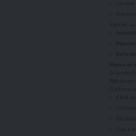
Facultad 
Red inter
Además, la u
Sostenib
Reputac
Ratio d
Mejora en 
En la edició
780
dentro d
El informe e
8.808 ins
1.504 uni
106 ubic
Solo 6 un