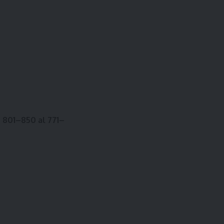
o
801–850 al 771–