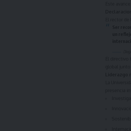
Este avance
Declaracion
El rector de
Ser reco
un reflej
internaci
Dieg
El directivo
global junto
Liderazgo 
La Universid
presencia in
Investiga
Innovaci
Sostenib
Internaci