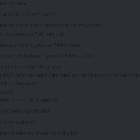
internacional
nacional de investigación
niversidad registró mejoras significativas en:
ilidad:
puesto #501 mundial
ión académica:
puesto #441 mundial
ocente–estudiante:
puesto #496 mundial
su posicionamiento global
n 2027, la Universidad San Francisco de Quito avanzó del rang
el ranking global.
valuó:
tituciones a nivel mundial
versidades clasificadas
aciones globales
iversidades ecuatorianas incluidas