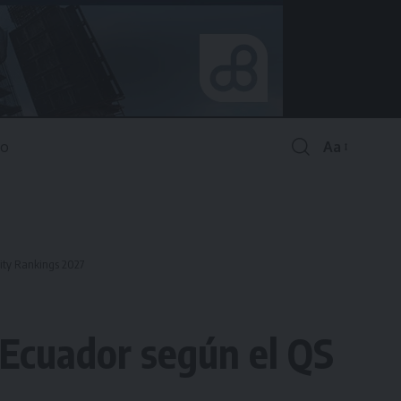
Aa
Font
Resizer
sity Rankings 2027
 Ecuador según el QS