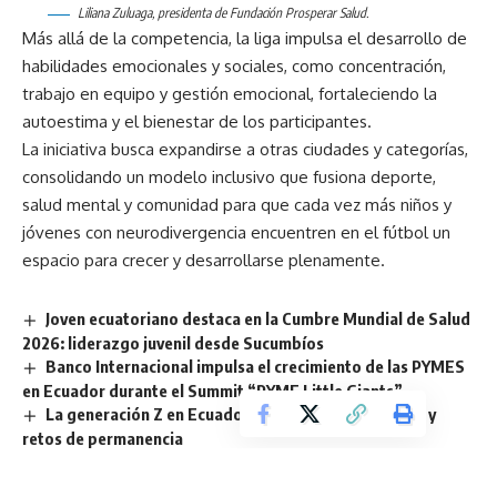
Liliana Zuluaga, presidenta de Fundación Prosperar Salud.
Más allá de la competencia, la liga impulsa el desarrollo de
habilidades emocionales y sociales, como concentración,
trabajo en equipo y gestión emocional, fortaleciendo la
autoestima y el bienestar de los participantes.
La iniciativa busca expandirse a otras ciudades y categorías,
consolidando un modelo inclusivo que fusiona deporte,
salud mental y comunidad para que cada vez más niños y
jóvenes con neurodivergencia encuentren en el fútbol un
espacio para crecer y desarrollarse plenamente.
Joven ecuatoriano destaca en la Cumbre Mundial de Salud
2026: liderazgo juvenil desde Sucumbíos
Banco Internacional impulsa el crecimiento de las PYMES
en Ecuador durante el Summit “PYME Little Giants”
La generación Z en Ecuador: expectativas laborales y
retos de permanencia
Herbalife impulsa el crecimiento del deporte Ecuatoriano
con su apoyo a la Liga Nacional de Ecuavóley (LNE)