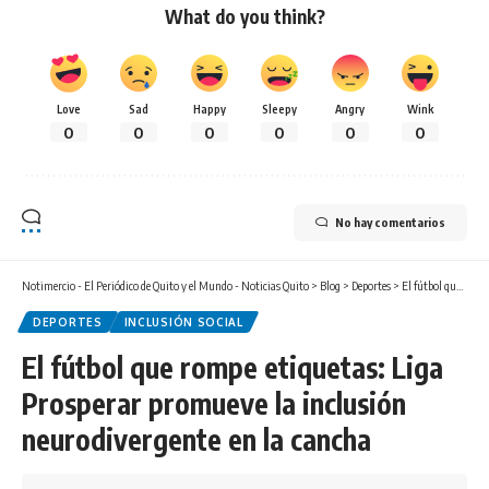
What do you think?
Love
Sad
Happy
Sleepy
Angry
Wink
0
0
0
0
0
0
No hay comentarios
Notimercio - El Periódico de Quito y el Mundo - Noticias Quito
>
Blog
>
Deportes
>
El fútbol que rompe etiquetas: Liga Prosperar promueve la inclusión neurodivergente en la cancha
DEPORTES
INCLUSIÓN SOCIAL
El fútbol que rompe etiquetas: Liga
Prosperar promueve la inclusión
neurodivergente en la cancha