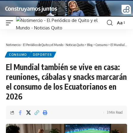
Aa
Font
Resizer
Notimercio - El Periódico de Quito y el Mundo - Noticias Quito
>
Blog
>
Consumo
>
El Mundial también se vive en casa: reuniones, cábalas y snacks marcarán el consumo de los Ecuatorianos en 2026
CONSUMO
DEPORTES
El Mundial también se vive en casa:
reuniones, cábalas y snacks marcarán
el consumo de los Ecuatorianos en
2026
3 Min Read