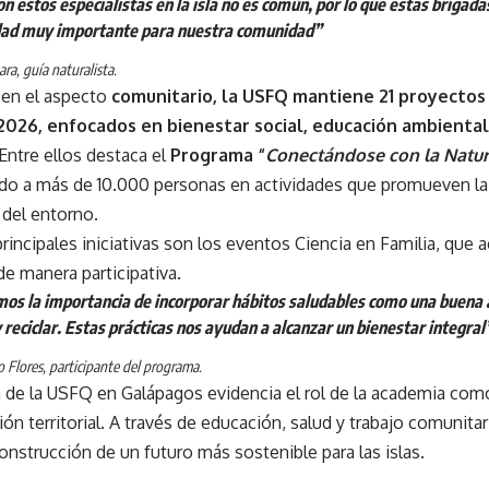
on estos especialistas en la isla no es común, por lo que estas brigad
dad muy importante para nuestra comunidad”
Lara, guía naturalista.
 en el aspecto
comunitario, la USFQ mantiene 21 proyectos 
2026, enfocados en bienestar social, educación ambiental 
 Entre ellos destaca el
Programa “
Conectándose con la Natur
ado a más de 10.000 personas en actividades que promueven la
 del entorno.
rincipales iniciativas son los eventos Ciencia en Familia, que ac
e manera participativa.
os la importancia de incorporar hábitos saludables como una buena 
y reciclar. Estas prácticas nos ayudan a alcanzar un bienestar integral
 Flores, participante del programa.
a de la USFQ en Galápagos evidencia el rol de la academia co
ón territorial. A través de educación, salud y trabajo comunitari
construcción de un futuro más sostenible para las islas.