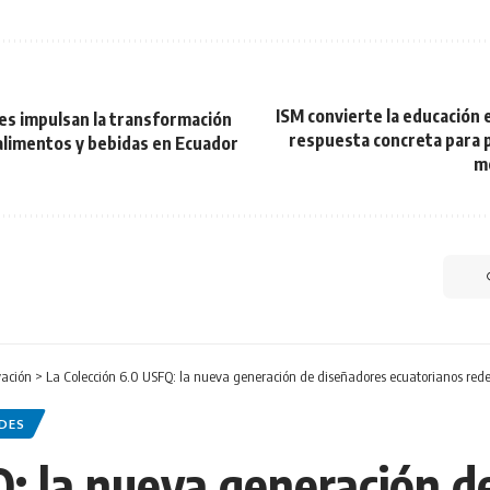
ISM convierte la educación 
es impulsan la transformación
respuesta concreta para p
alimentos y bebidas en Ecuador
me
vación
>
La Colección 6.0 USFQ: la nueva generación de diseñadores ecuatorianos rede
DES
Q: la nueva generación d