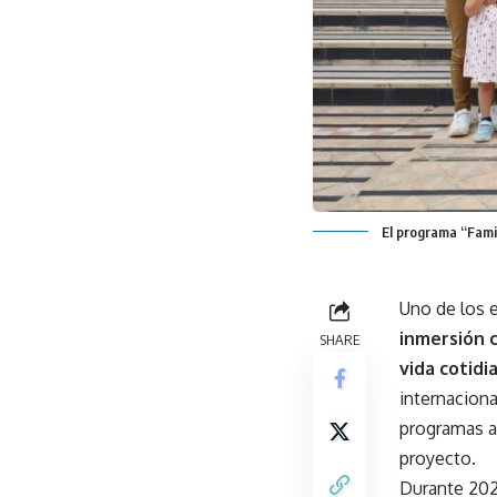
El programa “Famil
Uno de los e
inmersión c
SHARE
vida cotidi
internacion
programas a
proyecto.
Durante 202