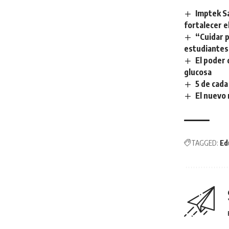
Imptek Sa
fortalecer e
“Cuidar 
estudiantes 
El poder 
glucosa
5 de cada
El nuevo
TAGGED:
Ed