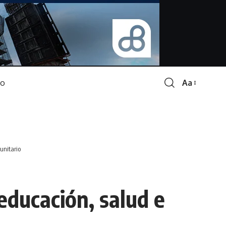
Aa
Font
Resizer
unitario
educación, salud e