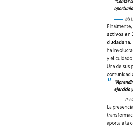
“Contar c
oportuni
Isis 
Finalmente,
activos en 
ciudadana
.
ha involucr
y el cuidado
Una de sus p
comunidad d
“Aprendim
ejercicio 
Pablo
La presenci
transformaci
aporta a la 