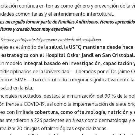
acitación continua en temas como género y prevención de la vi
cidades comunitarias y el entendimiento intercultural.
es un orgullo formar parte de Familias Anfitrionas. Hemos aprendido 
lturas y creado lazos muy especiales
”
Sánchez, participante del programa y residente del archipiélago.
ejes es el ámbito de la
salud
, la
USFQ mantiene desde hace 
 estratégica con el Hospital Oskar Jandl en San Cristóbal.
 un modelo
integral basado en investigación, capacitación 
idisciplinarios de la Universidad —liderados por el Dr. Jaime 
dicos SIME— han contribuido a mejorar significativamente la 
salud en la isla.
incipales resultados, destaca la inmunización del 90 % de la po
ón frente a COVID-19, así como la implementación de siete br
des con limitada
cobertura, como oftalmología, nutrición y 
das atendieron a 226 pacientes en áreas como dermatología y e
realizar 20 cirugías oftalmológicas especializadas.