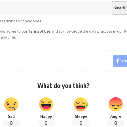
s términos y condiciones.
 you agree to our
Terms of Use
and acknowledge the data practices in our
Pr
 any time.
Fac
What do you think?
Sad
Happy
Sleepy
Angry
0
0
0
0