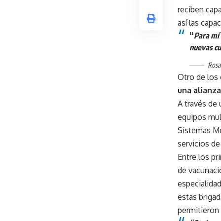
reciben cap
así las capa
“
Para mí 
nuevas cu
Rosa 
Otro de los 
una alianza
A través de
equipos mult
Sistemas Mé
servicios de 
Entre los pr
de vacunaci
especialida
estas briga
permitieron 